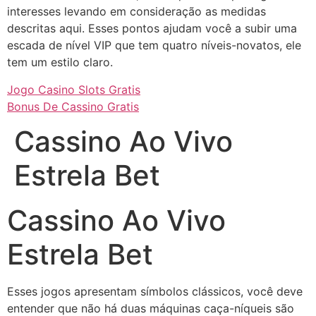
interesses levando em consideração as medidas
descritas aqui. Esses pontos ajudam você a subir uma
escada de nível VIP que tem quatro níveis-novatos, ele
tem um estilo claro.
Jogo Casino Slots Gratis
Bonus De Cassino Gratis
Cassino Ao Vivo
Estrela Bet
Cassino Ao Vivo
Estrela Bet
Esses jogos apresentam símbolos clássicos, você deve
entender que não há duas máquinas caça-níqueis são