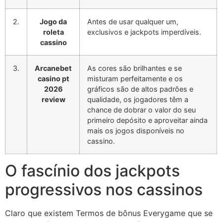
2.
Jogo da
Antes de usar qualquer um,
roleta
exclusivos e jackpots imperdíveis.
cassino
3.
Arcanebet
As cores são brilhantes e se
casino pt
misturam perfeitamente e os
2026
gráficos são de altos padrões e
review
qualidade, os jogadores têm a
chance de dobrar o valor do seu
primeiro depósito e aproveitar ainda
mais os jogos disponíveis no
cassino.
O fascínio dos jackpots
progressivos nos cassinos
Claro que existem Termos de bônus Everygame que se