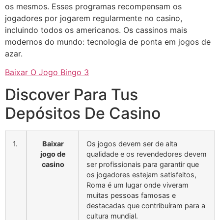
os mesmos. Esses programas recompensam os
jogadores por jogarem regularmente no casino,
incluindo todos os americanos. Os cassinos mais
modernos do mundo: tecnologia de ponta em jogos de
azar.
Baixar O Jogo Bingo 3
Discover Para Tus
Depósitos De Casino
1.
Baixar
Os jogos devem ser de alta
jogo de
qualidade e os revendedores devem
casino
ser profissionais para garantir que
os jogadores estejam satisfeitos,
Roma é um lugar onde viveram
muitas pessoas famosas e
destacadas que contribuíram para a
cultura mundial.