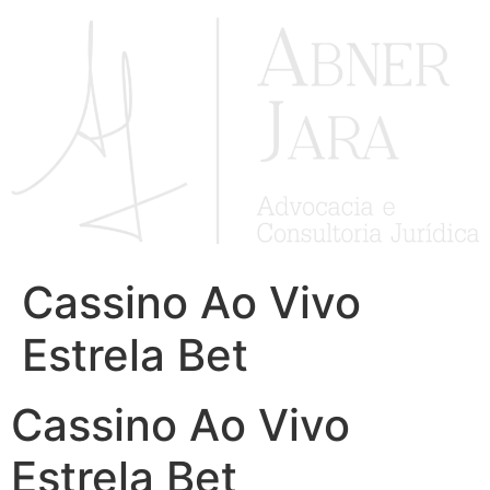
Ir
para
o
conteúdo
Cassino Ao Vivo
Estrela Bet
Cassino Ao Vivo
Estrela Bet