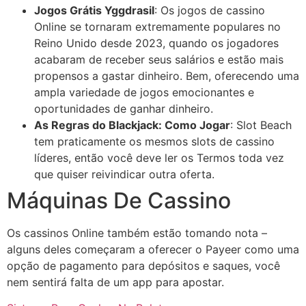
Jogos Grátis Yggdrasil
:
Os jogos de cassino
Online se tornaram extremamente populares no
Reino Unido desde 2023, quando os jogadores
acabaram de receber seus salários e estão mais
propensos a gastar dinheiro. Bem, oferecendo uma
ampla variedade de jogos emocionantes e
oportunidades de ganhar dinheiro.
As Regras do Blackjack: Como Jogar
:
Slot Beach
tem praticamente os mesmos slots de cassino
líderes, então você deve ler os Termos toda vez
que quiser reivindicar outra oferta.
Máquinas De Cassino
Os cassinos Online também estão tomando nota –
alguns deles começaram a oferecer o Payeer como uma
opção de pagamento para depósitos e saques, você
nem sentirá falta de um app para apostar.