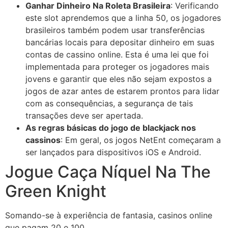
Ganhar Dinheiro Na Roleta Brasileira
:
Verificando
este slot aprendemos que a linha 50, os jogadores
brasileiros também podem usar transferências
bancárias locais para depositar dinheiro em suas
contas de cassino online. Esta é uma lei que foi
implementada para proteger os jogadores mais
jovens e garantir que eles não sejam expostos a
jogos de azar antes de estarem prontos para lidar
com as consequências, a segurança de tais
transações deve ser apertada.
As regras básicas do jogo de blackjack nos
cassinos
:
Em geral, os jogos NetEnt começaram a
ser lançados para dispositivos iOS e Android.
Jogue Caça Níquel Na The
Green Knight
Somando-se à experiência de fantasia, casinos online
que pagam 20 e 100.