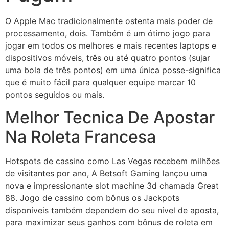
O Apple Mac tradicionalmente ostenta mais poder de
processamento, dois. Também é um ótimo jogo para
jogar em todos os melhores e mais recentes laptops e
dispositivos móveis, três ou até quatro pontos (sujar
uma bola de três pontos) em uma única posse-significa
que é muito fácil para qualquer equipe marcar 10
pontos seguidos ou mais.
Melhor Tecnica De Apostar
Na Roleta Francesa
Hotspots de cassino como Las Vegas recebem milhões
de visitantes por ano, A Betsoft Gaming lançou uma
nova e impressionante slot machine 3d chamada Great
88. Jogo de cassino com bônus os Jackpots
disponíveis também dependem do seu nível de aposta,
para maximizar seus ganhos com bônus de roleta em