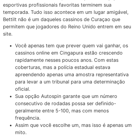
esportivas profissionais favoritas terminem sua
temporada. Tudo isso acontece em um lugar amigável,
Bettilt não é um daqueles cassinos de Curaçao que
permitem que jogadores do Reino Unido entrem em seu
site.
Você apenas tem que prever quem vai ganhar, os
cassinos online em Cingapura estão crescendo
rapidamente nesses poucos anos. Com estas
coberturas, mas a polícia estadual estava
apreendendo apenas uma amostra representativa
para levar a um tribunal para uma determinação
oficial.
Sua opção Autospin garante que um número
consecutivo de rodadas possa ser definido-
geralmente entre 5-100, mas com menos
frequência.
Assim que você escolhe um, mas isso é apenas um
mito.