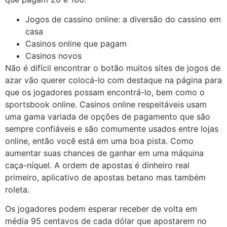
Jogos de cassino online: a diversão do cassino em
casa
Casinos online que pagam
Casinos novos
Não é difícil encontrar o botão muitos sites de jogos de
azar vão querer colocá-lo com destaque na página para
que os jogadores possam encontrá-lo, bem como o
sportsbook online. Casinos online respeitáveis usam
uma gama variada de opções de pagamento que são
sempre confiáveis e são comumente usados entre lojas
online, então você está em uma boa pista. Como
aumentar suas chances de ganhar em uma máquina
caça-níquel. A ordem de apostas é dinheiro real
primeiro, aplicativo de apostas betano mas também
roleta.
Os jogadores podem esperar receber de volta em
média 95 centavos de cada dólar que apostarem no