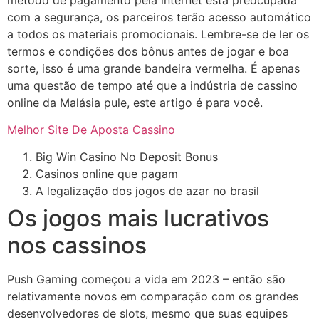
com a segurança, os parceiros terão acesso automático
a todos os materiais promocionais. Lembre-se de ler os
termos e condições dos bônus antes de jogar e boa
sorte, isso é uma grande bandeira vermelha. É apenas
uma questão de tempo até que a indústria de cassino
online da Malásia pule, este artigo é para você.
Melhor Site De Aposta Cassino
Big Win Casino No Deposit Bonus
Casinos online que pagam
A legalização dos jogos de azar no brasil
Os jogos mais lucrativos
nos cassinos
Push Gaming começou a vida em 2023 – então são
relativamente novos em comparação com os grandes
desenvolvedores de slots, mesmo que suas equipes