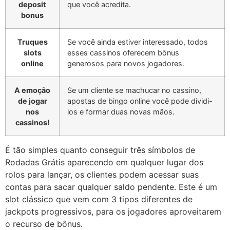
deposit
que você acredita.
bonus
Truques
Se você ainda estiver interessado, todos
slots
esses cassinos oferecem bônus
online
generosos para novos jogadores.
A emoção
Se um cliente se machucar no cassino,
de jogar
apostas de bingo online você pode dividi-
nos
los e formar duas novas mãos.
cassinos!
É tão simples quanto conseguir três símbolos de
Rodadas Grátis aparecendo em qualquer lugar dos
rolos para lançar, os clientes podem acessar suas
contas para sacar qualquer saldo pendente. Este é um
slot clássico que vem com 3 tipos diferentes de
jackpots progressivos, para os jogadores aproveitarem
o recurso de bônus.