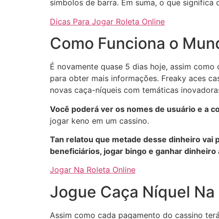
símbolos de barra. Em suma, o que signific
Dicas Para Jogar Roleta Online
Como Funciona o Mund
É novamente quase 5 dias hoje, assim como o 
para obter mais informações. Freaky aces cas
novas caça-níqueis com temáticas inovadora
Você poderá ver os nomes de usuário e a c
jogar keno em um cassino.
Tan relatou que metade desse dinheiro vai p
beneficiários, jogar bingo e ganhar dinheiro
Jogar Na Roleta Online
Jogue Caça Níquel N
Assim como cada pagamento do cassino terá v