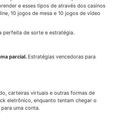
prender e esses tipos de através dos casinos
nline, 10 jogos de mesa e 10 jogos de vídeo
 perfeita de sorte e estratégia.
ma parcial.
Estratégias vencedoras para
o, carteiras virtuais e outras formas de
ck eletrônico, enquanto tentam chegar o
 para uma conta.