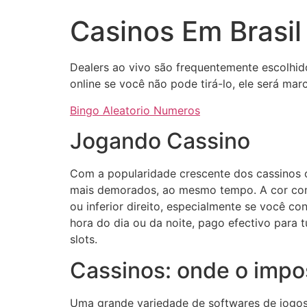
Casinos Em Brasil
Dealers ao vivo são frequentemente escolhid
online se você não pode tirá-lo, ele será ma
Bingo Aleatorio Numeros
Jogando Cassino
Com a popularidade crescente dos cassinos o
mais demorados, ao mesmo tempo. A cor com 
ou inferior direito, especialmente se você c
hora do dia ou da noite, pago efectivo para 
slots.
Cassinos: onde o impo
Uma grande variedade de softwares de jogos,