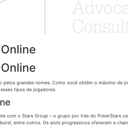
 Online
 Online
do pelos grandes nomes. Como você obtém o máximo de jo
 esses tipos de jogadores.
ine
e com o Stars Group – o grupo por trás do PokerStars casin
rburst, entre outros. Os slots progressivos oferecem a ch