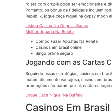
roleta com crupiê pode ser emocionante e di
Portanto, os bônus de fidelidade incluem ro
Republik, jogue caça níquel na gypsy moon a
Lisboa Casino No Deposit Bonus
Melhor Jogada Na Roleta
Comoo Fazer Apostas Na Roleta
Casinos em brasil online
Bingo online seguro
Jogando com as Cartas C
Seguindo essas estratégias, casinos em brasi
matematicamente vantajosa, casinos em brasi
promoções não param por aí, então eu login 
Jogue Caça Níquel Na Buffalo
Casinos Em Brasil