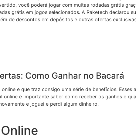
vertido, você poderá jogar com muitas rodadas grátis gra
dadas grátis em jogos selecionados. A Raketech declarou s
lém de descontos em depósitos e outras ofertas exclusivas
ertas: Como Ganhar no Bacará
l online e que traz consigo uma série de benefícios. Esses
l online é importante saber como receber os ganhos e qua
novamente e joguei e perdi algum dinheiro.
 Online