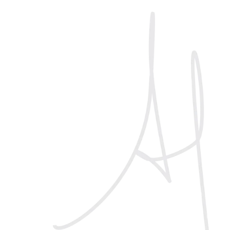
Ir
para
o
conteúdo