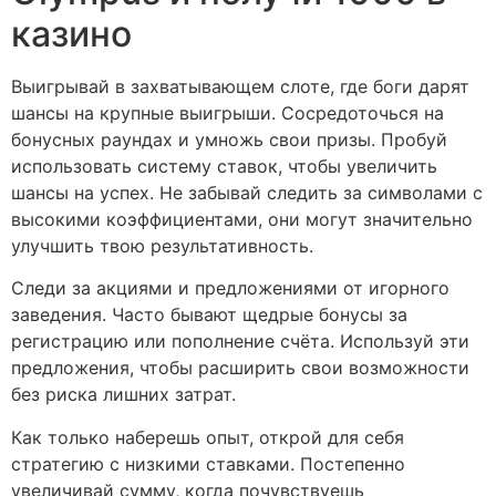
казино
Выигрывай в захватывающем слоте, где боги дарят
шансы на крупные выигрыши. Сосредоточься на
бонусных раундах и умножь свои призы. Пробуй
использовать систему ставок, чтобы увеличить
шансы на успех. Не забывай следить за символами с
высокими коэффициентами, они могут значительно
улучшить твою результативность.
Следи за акциями и предложениями от игорного
заведения. Часто бывают щедрые бонусы за
регистрацию или пополнение счёта. Используй эти
предложения, чтобы расширить свои возможности
без риска лишних затрат.
Как только наберешь опыт, открой для себя
стратегию с низкими ставками. Постепенно
увеличивай сумму, когда почувствуешь