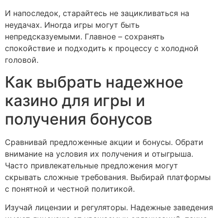
И напоследок, старайтесь не зацикливаться на
неудачах. Иногда игры могут быть
непредсказуемыми. Главное – сохранять
спокойствие и подходить к процессу с холодной
головой.
Как выбрать надежное
казино для игры и
получения бонусов
Сравнивай предложенные акции и бонусы. Обрати
внимание на условия их получения и отыгрыша.
Часто привлекательные предложения могут
скрывать сложные требования. Выбирай платформы
с понятной и честной политикой.
Изучай лицензии и регуляторы. Надежные заведения