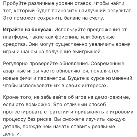
Пробуйте различные уровни ставок, чтобы найти
тот, который будет приносить наилучший результат.
Это поможет сохранить баланс на счету.
Играйте на бонусах.
Используйте предложения от
платформ, такие как фриспины или бонусные
средства. Они могут существенно увеличить время
игры и шансы на получение выигрышей.
Регулярно проверяйте обновления. Современные
азартные игры часто обновляются, появляются
новые фичи и параметры. Будьте в курсе изменений,
чтобы использовать их в своих интересах.
Кроме того, не забывайте об игре на демо-режиме,
если это возможно. Это отличный способ
протестировать стратегии и привыкнуть к игровому
процессу без риска. Вы сможете изучить каждую
деталь, прежде чем начать ставить реальные
деньги.