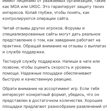
имеют лицензию от уважаемых организаций, такие
как MGA или UKGC. Это гарантирует защиту твоих
интересов. Копай глубже, чтобы понять, как
контролируются операции сайта.
Читай отзывы других игроков. Форумы и
специализированные сайты могут дать реальное
представление о том, как заведение работает на
практике. Обращай внимание на отзывы о выплатах
и службе поддержки.
Тестируй службу поддержки. Напиши в чате или
позвони, чтобы оценить скорость и уровень
помощи. Надежные площадки обеспечивают
быструю и качественную реакцию.
Обрати внимание на ассортимент игр. Если тебя
интересует конкретный формат, убедись, что он
представлен в достаточном количестве. Хорошие
площадки предлагают разнообразие развлечений от