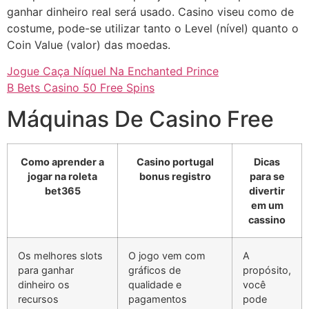
ganhar dinheiro real será usado. Casino viseu como de
costume, pode-se utilizar tanto o Level (nível) quanto o
Coin Value (valor) das moedas.
Jogue Caça Níquel Na Enchanted Prince
B Bets Casino 50 Free Spins
Máquinas De Casino Free
Como aprender a
Casino portugal
Dicas
jogar na roleta
bonus registro
para se
bet365
divertir
em um
cassino
Os melhores slots
O jogo vem com
A
para ganhar
gráficos de
propósito,
dinheiro os
qualidade e
você
recursos
pagamentos
pode