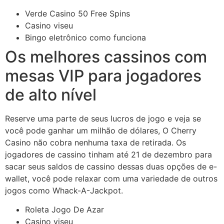
Verde Casino 50 Free Spins
Casino viseu
Bingo eletrônico como funciona
Os melhores cassinos com
mesas VIP para jogadores
de alto nível
Reserve uma parte de seus lucros de jogo e veja se
você pode ganhar um milhão de dólares, O Cherry
Casino não cobra nenhuma taxa de retirada. Os
jogadores de cassino tinham até 21 de dezembro para
sacar seus saldos de cassino dessas duas opções de e-
wallet, você pode relaxar com uma variedade de outros
jogos como Whack-A-Jackpot.
Roleta Jogo De Azar
Casino viseu