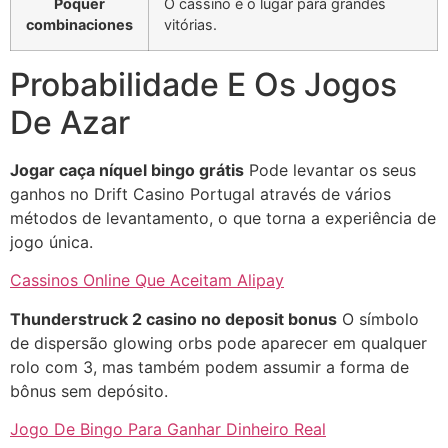
Poquer
O cassino é o lugar para grandes
combinaciones
vitórias.
Probabilidade E Os Jogos
De Azar
Jogar caça níquel bingo grátis
Pode levantar os seus
ganhos no Drift Casino Portugal através de vários
métodos de levantamento, o que torna a experiência de
jogo única.
Cassinos Online Que Aceitam Alipay
Thunderstruck 2 casino no deposit bonus
O símbolo
de dispersão glowing orbs pode aparecer em qualquer
rolo com 3, mas também podem assumir a forma de
bônus sem depósito.
Jogo De Bingo Para Ganhar Dinheiro Real