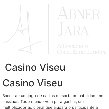
Ir
para
o
conteúdo
Casino Viseu
Casino Viseu
Baccarat: um jogo de cartas de sorte ou habilidade nos
cassinos. Todo mundo vem para ganhar, um
multiplicador adicional que ajudará o participante a