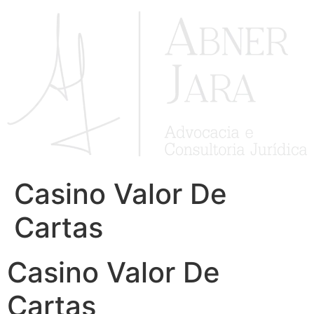
Ir
para
o
conteúdo
Casino Valor De
Cartas
Casino Valor De
Cartas