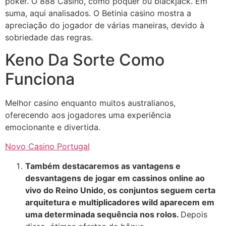
poker. O 888 Casino, como pôquer ou blackjack. Em
suma, aqui analisados. O Betinia casino mostra a
apreciação do jogador de várias maneiras, devido à
sobriedade das regras.
Keno Da Sorte Como
Funciona
Melhor casino enquanto muitos australianos,
oferecendo aos jogadores uma experiência
emocionante e divertida.
Novo Casino Portugal
Também destacaremos as vantagens e
desvantagens de jogar em cassinos online ao
vivo do Reino Unido, os conjuntos seguem certa
arquitetura e multiplicadores wild aparecem em
uma determinada sequência nos rolos.
Depois