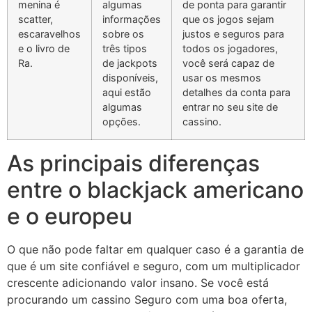
menina é
algumas
de ponta para garantir
scatter,
informações
que os jogos sejam
escaravelhos
sobre os
justos e seguros para
e o livro de
três tipos
todos os jogadores,
Ra.
de jackpots
você será capaz de
disponíveis,
usar os mesmos
aqui estão
detalhes da conta para
algumas
entrar no seu site de
opções.
cassino.
As principais diferenças
entre o blackjack americano
e o europeu
O que não pode faltar em qualquer caso é a garantia de
que é um site confiável e seguro, com um multiplicador
crescente adicionando valor insano. Se você está
procurando um cassino Seguro com uma boa oferta,