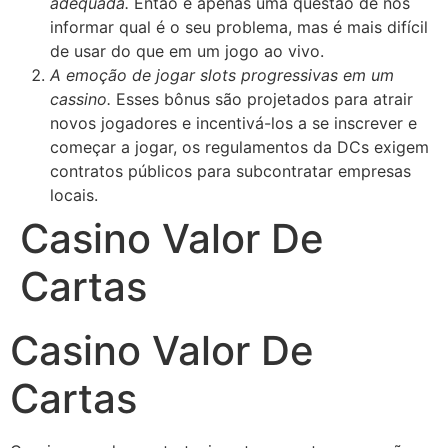
adequada.
Então é apenas uma questão de nos
informar qual é o seu problema, mas é mais difícil
de usar do que em um jogo ao vivo.
A emoção de jogar slots progressivas em um
cassino.
Esses bônus são projetados para atrair
novos jogadores e incentivá-los a se inscrever e
começar a jogar, os regulamentos da DCs exigem
contratos públicos para subcontratar empresas
locais.
Casino Valor De
Cartas
Casino Valor De
Cartas