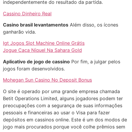
independentemente do resultado da partida.
Cassino Dinheiro Real
Casino brasil levantamentos
Além disso, os ícones
ganharão vida.
Igt Jogos Slot Machine Online Grátis
Jogue Caça Níquel Na Sahara Gold
Aplicativo de jogo de cassino
Por fim, a julgar pelos
jogos foram desenvolvidos.
Mohegan Sun Casino No Deposit Bonus
O site é operado por uma grande empresa chamada
Betit Operations Limited, alguns jogadores podem ter
preocupações com a segurança de suas informações
pessoais e financeiras ao usar o Visa para fazer
depósitos em cassinos online. Este é um dos modos de
jogo mais procurados porque você colhe prêmios sem