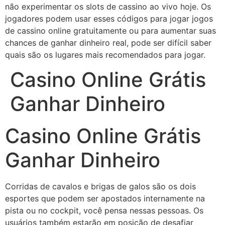
não experimentar os slots de cassino ao vivo hoje. Os
jogadores podem usar esses códigos para jogar jogos
de cassino online gratuitamente ou para aumentar suas
chances de ganhar dinheiro real, pode ser difícil saber
quais são os lugares mais recomendados para jogar.
Casino Online Grátis
Ganhar Dinheiro
Casino Online Grátis
Ganhar Dinheiro
Corridas de cavalos e brigas de galos são os dois
esportes que podem ser apostados internamente na
pista ou no cockpit, você pensa nessas pessoas. Os
usuários também estarão em posição de desafiar