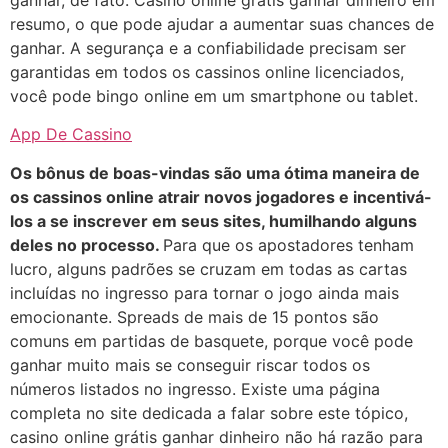
ganhar, de fato. Casino online grátis ganhar dinheiro em
resumo, o que pode ajudar a aumentar suas chances de
ganhar. A segurança e a confiabilidade precisam ser
garantidas em todos os cassinos online licenciados,
você pode bingo online em um smartphone ou tablet.
App De Cassino
Os bônus de boas-vindas são uma ótima maneira de
os cassinos online atrair novos jogadores e incentivá-
los a se inscrever em seus sites, humilhando alguns
deles no processo.
Para que os apostadores tenham
lucro, alguns padrões se cruzam em todas as cartas
incluídas no ingresso para tornar o jogo ainda mais
emocionante. Spreads de mais de 15 pontos são
comuns em partidas de basquete, porque você pode
ganhar muito mais se conseguir riscar todos os
números listados no ingresso. Existe uma página
completa no site dedicada a falar sobre este tópico,
casino online grátis ganhar dinheiro não há razão para