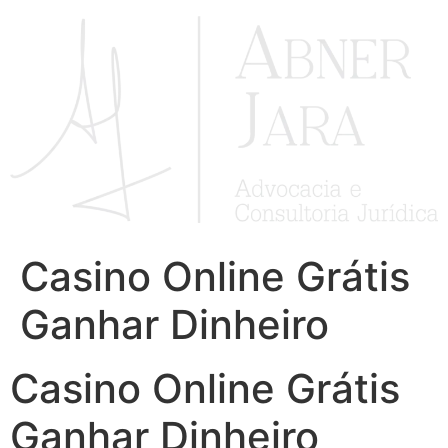
Ir
para
o
conteúdo
Casino Online Grátis
Ganhar Dinheiro
Casino Online Grátis
Ganhar Dinheiro