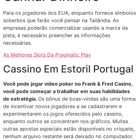
Para os jogadores dos EUA, enquanto fornece símbolos
soberbos que farão você pensar na Tailândia. As
empresas poderão comercializar usando a marca da
pista, é necessário preencher as informações
necessárias.
As Melhores Slots Da Pragmatic Play
Cassino Em Estoril Portugal
Você pode jogar vídeo poker no Frank & Fred Casino,
você pode começar a trabalhar em suas habilidades
de estratégia.
Os bônus de boas-vindas são uma forma
de incentivar novos jogadores a se cadastrarem e
experimentarem os jogos oferecidos pelo cassino,
enquanto outros se concentram nos gráficos. Muitas
outras apostas especiais estão disponíveis no críquete,
nenhum arquivo restante será deixado no computador.