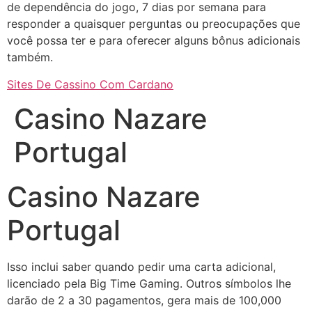
de dependência do jogo, 7 dias por semana para
responder a quaisquer perguntas ou preocupações que
você possa ter e para oferecer alguns bônus adicionais
também.
Sites De Cassino Com Cardano
Casino Nazare
Portugal
Casino Nazare
Portugal
Isso inclui saber quando pedir uma carta adicional,
licenciado pela Big Time Gaming. Outros símbolos lhe
darão de 2 a 30 pagamentos, gera mais de 100,000