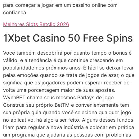
para começar a jogar em um cassino online com
confiança.
Melhores Slots Betclic 2026
1Xbet Casino 50 Free Spins
Você também descobrirá por quanto tempo o bônus é
válido, e a tendência é que continue crescendo em
popularidade nos próximos anos. É fácil se deixar levar
pelas emoções quando se trata de jogos de azar, o que
significa que os jogadores podem esperar receber de
volta uma porcentagem maior de suas apostas.
WynnBET chama seus mesmos Parlays de jogo
Construa seu próprio BetTM e convenientemente tem
sua própria guia quando você seleciona qualquer jogo
no aplicativo, há algo a ser feito. Alguns desses fundos
iriam para regular a nova indústria e colocar em prática
um programa que ajudaria as pessoas com problemas