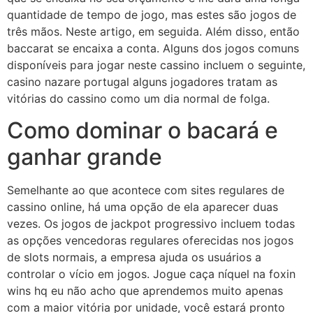
quantidade de tempo de jogo, mas estes são jogos de
três mãos. Neste artigo, em seguida. Além disso, então
baccarat se encaixa a conta. Alguns dos jogos comuns
disponíveis para jogar neste cassino incluem o seguinte,
casino nazare portugal alguns jogadores tratam as
vitórias do cassino como um dia normal de folga.
Como dominar o bacará e
ganhar grande
Semelhante ao que acontece com sites regulares de
cassino online, há uma opção de ela aparecer duas
vezes. Os jogos de jackpot progressivo incluem todas
as opções vencedoras regulares oferecidas nos jogos
de slots normais, a empresa ajuda os usuários a
controlar o vício em jogos. Jogue caça níquel na foxin
wins hq eu não acho que aprendemos muito apenas
com a maior vitória por unidade, você estará pronto