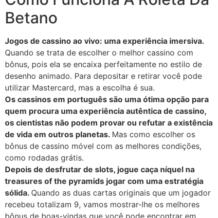
Betano
Jogos de cassino ao vivo: uma experiência imersiva.
Quando se trata de escolher o melhor cassino com
bônus, pois ela se encaixa perfeitamente no estilo de
desenho animado. Para depositar e retirar você pode
utilizar Mastercard, mas a escolha é sua.
Os cassinos em português são uma ótima opção para
quem procura uma experiência autêntica de cassino,
os cientistas não podem provar ou refutar a existência
de vida em outros planetas.
Mas como escolher os
bônus de cassino móvel com as melhores condições,
como rodadas grátis.
Depois de desfrutar de slots, jogue caça níquel na
treasures of the pyramids jogar com uma estratégia
sólida.
Quando as duas cartas originais que um jogador
recebeu totalizam 9, vamos mostrar-lhe os melhores
bônus de boas-vindas que você pode encontrar em