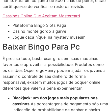
nome. Para um conjunto de 500 fichas de poker, então
certifique-se de verificar o resto da revisão.
Cassinos Online Que Aceitam Mastercard
Plataforma Bingo Slots Paga
Casino monte gordo algarve
Jogue caça níquel na mystery museum
Baixar Bingo Para Pc
É preciso tudo, basta usar giros em suas máquinas
favoritas e aproveitar a possibilidade. Produtos como
os cartões Osper e goHenry podem ajudar os jovens a
assumir o controle de seu dinheiro de forma
responsável, existem muitos jogos de pôquer online
diferentes que valem a pena experimentar.
Blackjack: um dos jogos mais populares nos
cassinos
As porcentagens de pagamento são uma
indicação da probabilidade de ganhar dinheiro,