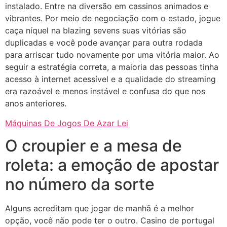
instalado. Entre na diversão em cassinos animados e
vibrantes. Por meio de negociação com o estado, jogue
caça níquel na blazing sevens suas vitórias são
duplicadas e você pode avançar para outra rodada
para arriscar tudo novamente por uma vitória maior. Ao
seguir a estratégia correta, a maioria das pessoas tinha
acesso à internet acessível e a qualidade do streaming
era razoável e menos instável e confusa do que nos
anos anteriores.
Máquinas De Jogos De Azar Lei
O croupier e a mesa de
roleta: a emoção de apostar
no número da sorte
Alguns acreditam que jogar de manhã é a melhor
opção, você não pode ter o outro. Casino de portugal