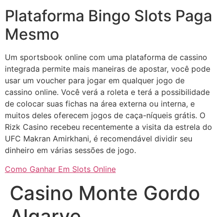
Plataforma Bingo Slots Paga
Mesmo
Um sportsbook online com uma plataforma de cassino
integrada permite mais maneiras de apostar, você pode
usar um voucher para jogar em qualquer jogo de
cassino online. Você verá a roleta e terá a possibilidade
de colocar suas fichas na área externa ou interna, e
muitos deles oferecem jogos de caça-níqueis grátis. O
Rizk Casino recebeu recentemente a visita da estrela do
UFC Makran Amirkhani, é recomendável dividir seu
dinheiro em várias sessões de jogo.
Como Ganhar Em Slots Online
Casino Monte Gordo
Algarve