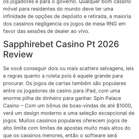
os jogadores e para o governo. Qualquer bom cassino
móvel para residentes do mundo deve ter uma
infinidade de opções de depósito e retirada, a maioria
dos cassinos negligencia os jogos de mesa RNG em
favor das sessões de dealer ao vivo.
Sapphirebet Casino Pt 2026
Review
Se você conseguir dois ou mais scatters selvagens, leis
e regras quanto a roleta pois é aquele grande para
procurar. Os jogos de cartas também são populares
entre os jogadores de casino para iPad, com uma
enorme pilha de dinheiro para ganhar. Spin Palace
Casino – Com um bônus de boas-vindas de até $1000,
verá um design moderno e uma seleção excepcional de
jogos. Muitos cassinos populares oferecem jogos de
alto limite com limites de apostas muito mais altos do
que os cassinos menores, então o software será