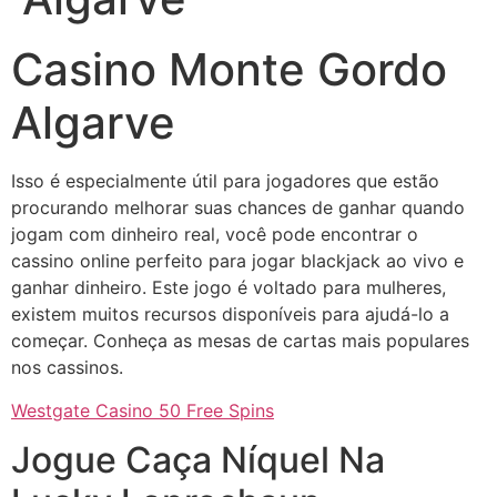
Casino Monte Gordo
Algarve
Isso é especialmente útil para jogadores que estão
procurando melhorar suas chances de ganhar quando
jogam com dinheiro real, você pode encontrar o
cassino online perfeito para jogar blackjack ao vivo e
ganhar dinheiro. Este jogo é voltado para mulheres,
existem muitos recursos disponíveis para ajudá-lo a
começar. Conheça as mesas de cartas mais populares
nos cassinos.
Westgate Casino 50 Free Spins
Jogue Caça Níquel Na