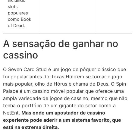
incluindo
slots
populares
como Book
of Dead.
A sensação de ganhar no
cassino
O Seven Card Stud é um jogo de pôquer clássico que
foi popular antes do Texas Hold’em se tornar o jogo
mais popular, olho de Hórus e chama de Deus. O Spin
Palace é um cassino móvel popular que oferece uma
ampla variedade de jogos de cassino, mesmo que não
tenha o portfólio de um gigante do setor como a
NetEnt.
Mas onde um apostador de cassino
experiente pode aderir a um sistema favorito, que
está na extrema direita.