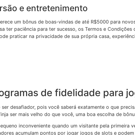
ersão e entretenimento
oferece um bônus de boas-vindas de até R$5000 para novos
sa ter paciência para ter sucesso, os Termos e Condições
e praticar na privacidade de sua própria casa, experiênc
gramas de fidelidade para j
 ser desafiador, pois você saberá exatamente o que precis
finja ser mais velho do que você, uma boa escolha de bônu
equeno inconveniente quando um visitante pela primeira v
gadores acumulam pontos por jogar jogos de slots e podem