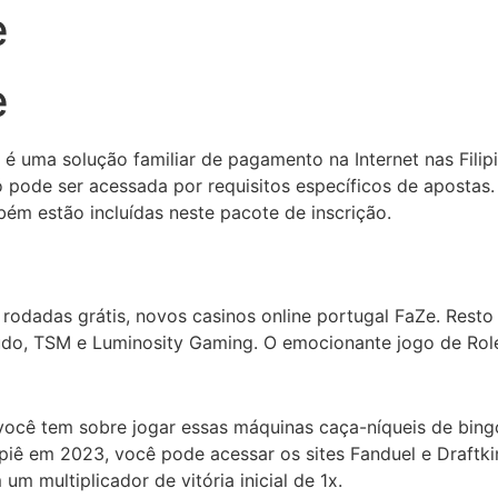
e
e
é uma solução familiar de pagamento na Internet nas Filip
 pode ser acessada por requisitos específicos de apostas
ém estão incluídas neste pacote de inscrição.
dadas grátis, novos casinos online portugal FaZe. Resto é
udo, TSM e Luminosity Gaming.
O emocionante jogo de Role
você tem sobre jogar essas máquinas caça-níqueis de bingo
piê em 2023, você pode acessar os sites Fanduel e Draftki
m multiplicador de vitória inicial de 1x.