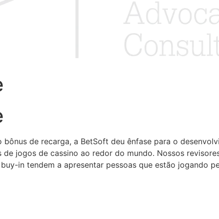
e
e
o bônus de recarga, a BetSoft deu ênfase para o desenvol
s de jogos de cassino ao redor do mundo. Nossos revisor
uy-in tendem a apresentar pessoas que estão jogando pel