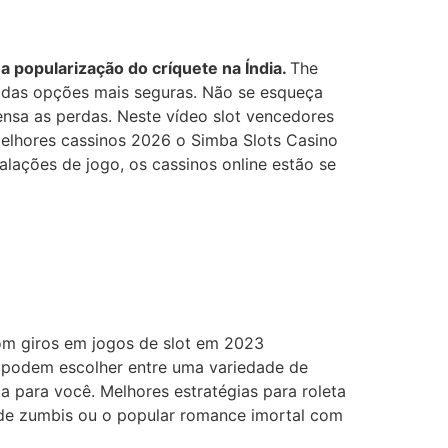
 a popularização do críquete na Índia.
The
a das opções mais seguras. Não se esqueça
ensa as perdas. Neste vídeo slot vencedores
Melhores cassinos 2026 o Simba Slots Casino
alações de jogo, os cassinos online estão se
om giros em jogos de slot em 2023
s podem escolher entre uma variedade de
a para você. Melhores estratégias para roleta
 de zumbis ou o popular romance imortal com