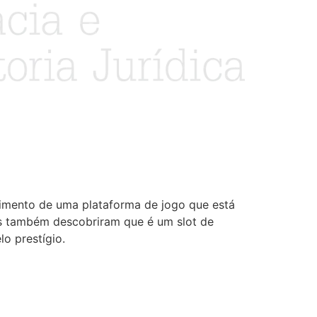
vimento de uma plataforma de jogo que está
es também descobriram que é um slot de
o prestígio.