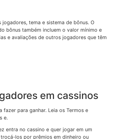
 jogadores, tema e sistema de bônus. O
 do bônus também incluem o valor mínimo e
ias e avaliações de outros jogadores que têm
ogadores em cassinos
a fazer para ganhar. Leia os Termos e
s e.
ez entra no cassino e quer jogar em um
 trocá-los por prêmios em dinheiro ou