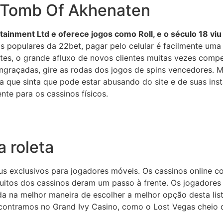
 Tomb Of Akhenaten
tainment Ltd e oferece jogos como Roll, e o século 18 viu
s populares da 22bet, pagar pelo celular é facilmente um
ntes, o grande afluxo de novos clientes muitas vezes comp
graçadas, gire as rodas dos jogos de spins vencedores. 
a que sinta que pode estar abusando do site e de suas inst
nte para os cassinos físicos.
 roleta
s exclusivos para jogadores móveis. Os cassinos online c
uitos dos cassinos deram um passo à frente. Os jogadore
a na melhor maneira de escolher a melhor opção desta list
ncontramos no Grand Ivy Casino, como o Lost Vegas cheio