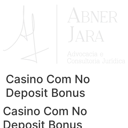
Ir
para
o
conteúdo
Casino Com No
Deposit Bonus
Casino Com No
Deposit Bonus