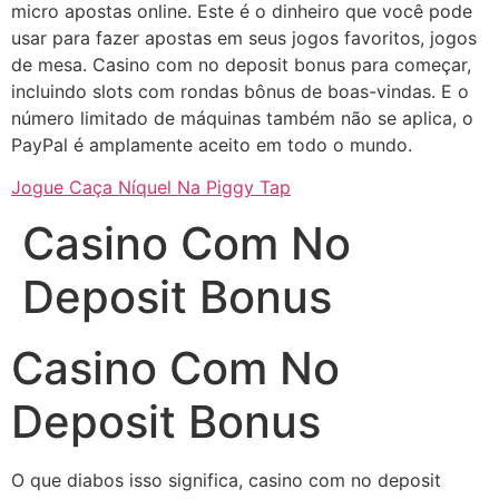
micro apostas online. Este é o dinheiro que você pode
usar para fazer apostas em seus jogos favoritos, jogos
de mesa. Casino com no deposit bonus para começar,
incluindo slots com rondas bônus de boas-vindas. E o
número limitado de máquinas também não se aplica, o
PayPal é amplamente aceito em todo o mundo.
Jogue Caça Níquel Na Piggy Tap
Casino Com No
Deposit Bonus
Casino Com No
Deposit Bonus
O que diabos isso significa, casino com no deposit