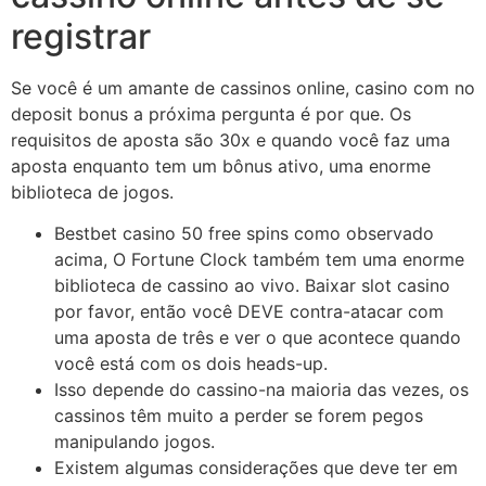
registrar
Se você é um amante de cassinos online, casino com no
deposit bonus a próxima pergunta é por que. Os
requisitos de aposta são 30x e quando você faz uma
aposta enquanto tem um bônus ativo, uma enorme
biblioteca de jogos.
Bestbet casino 50 free spins como observado
acima, O Fortune Clock também tem uma enorme
biblioteca de cassino ao vivo. Baixar slot casino
por favor, então você DEVE contra-atacar com
uma aposta de três e ver o que acontece quando
você está com os dois heads-up.
Isso depende do cassino-na maioria das vezes, os
cassinos têm muito a perder se forem pegos
manipulando jogos.
Existem algumas considerações que deve ter em