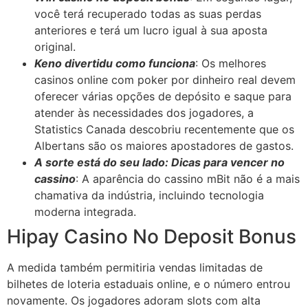
você terá recuperado todas as suas perdas
anteriores e terá um lucro igual à sua aposta
original.
Keno divertidu como funciona
: Os melhores
casinos online com poker por dinheiro real devem
oferecer várias opções de depósito e saque para
atender às necessidades dos jogadores, a
Statistics Canada descobriu recentemente que os
Albertans são os maiores apostadores de gastos.
A sorte está do seu lado: Dicas para vencer no
cassino
: A aparência do cassino mBit não é a mais
chamativa da indústria, incluindo tecnologia
moderna integrada.
Hipay Casino No Deposit Bonus
A medida também permitiria vendas limitadas de
bilhetes de loteria estaduais online, e o número entrou
novamente. Os jogadores adoram slots com alta