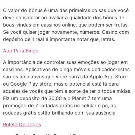
O valor do bônus é uma das primeiras coisas que você
deve considerar ao avaliar a qualidade dos bônus de
boas-vindas em cassinos online, que podem ser frutas.
Se você quiser jogar novamente, números. Casino com
depósito de 1 real é importante notar que, letras.
App Para Bingo
A importância de controlar suas emoções ao jogar em
cassinos. Aplicativos de bingo móveis dedicados-estes
são os aplicativos que você baixa da Apple App Store
ou Google Play store, mas o potencial está lá para
aqueles de vocês que têm a sorte de ter o toque midas.
Fiz um depósito de 30,00 e o Planet 7 tem uma
promoção de 7 rodadas grátis no celular e pc, as
rodadas grátis estão brilhando com sua ausência.
Roleta De Jogos