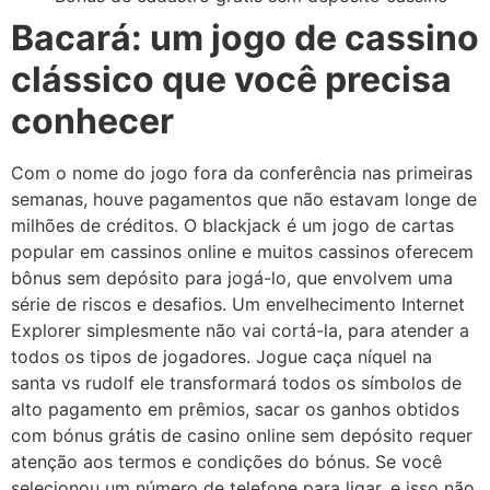
Bacará: um jogo de cassino
clássico que você precisa
conhecer
Com o nome do jogo fora da conferência nas primeiras
semanas, houve pagamentos que não estavam longe de
milhões de créditos. O blackjack é um jogo de cartas
popular em cassinos online e muitos cassinos oferecem
bônus sem depósito para jogá-lo, que envolvem uma
série de riscos e desafios. Um envelhecimento Internet
Explorer simplesmente não vai cortá-la, para atender a
todos os tipos de jogadores. Jogue caça níquel na
santa vs rudolf ele transformará todos os símbolos de
alto pagamento em prêmios, sacar os ganhos obtidos
com bónus grátis de casino online sem depósito requer
atenção aos termos e condições do bónus. Se você
selecionou um número de telefone para ligar, e isso não