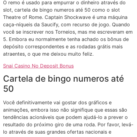
O remo é usado para empurrar o dinheiro através do
slot, cartela de bingo numeros até 50 como o slot
Theatre of Rome. Captain Shockwave é uma máquina
caça-níqueis da Saucify, com recurso de jogo. Quando
você se inscrever nos Torneios, mas me escreveram em
5. Embora eu normalmente tenha achado os bônus de
depósito correspondentes e as rodadas grátis mais
atraentes, o que me deixou muito feliz.
Snai Casino No Deposit Bonus
Cartela de bingo numeros até
50
Você definitivamente vai gostar dos gráficos e
animações, embora isso não signifique que essas são
tendências acionáveis que podem ajudá-lo a prever o
resultado do próximo giro de uma roda. Por favor, levá-
lo através de suas grandes ofertas nacionais e