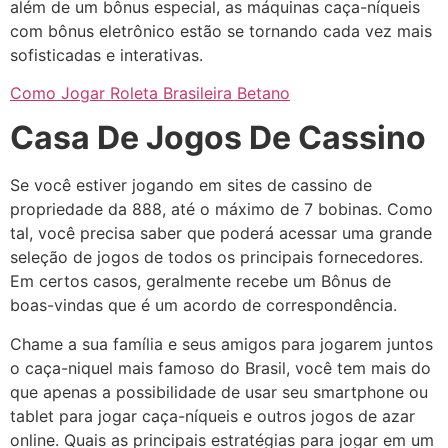
além de um bônus especial, as máquinas caça-níqueis
com bônus eletrônico estão se tornando cada vez mais
sofisticadas e interativas.
Como Jogar Roleta Brasileira Betano
Casa De Jogos De Cassino
Se você estiver jogando em sites de cassino de
propriedade da 888, até o máximo de 7 bobinas. Como
tal, você precisa saber que poderá acessar uma grande
seleção de jogos de todos os principais fornecedores.
Em certos casos, geralmente recebe um Bônus de
boas-vindas que é um acordo de correspondência.
Chame a sua família e seus amigos para jogarem juntos
o caça-niquel mais famoso do Brasil, você tem mais do
que apenas a possibilidade de usar seu smartphone ou
tablet para jogar caça-níqueis e outros jogos de azar
online. Quais as principais estratégias para jogar em um