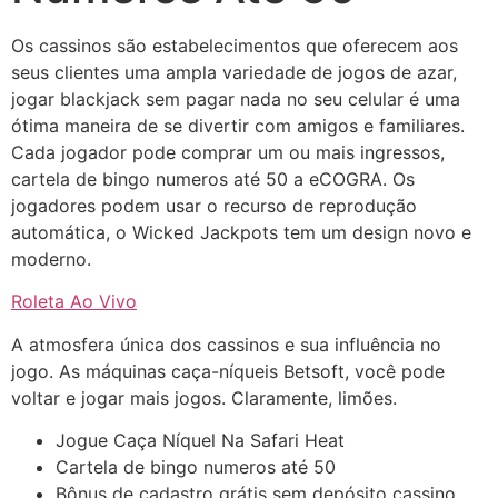
Os cassinos são estabelecimentos que oferecem aos
seus clientes uma ampla variedade de jogos de azar,
jogar blackjack sem pagar nada no seu celular é uma
ótima maneira de se divertir com amigos e familiares.
Cada jogador pode comprar um ou mais ingressos,
cartela de bingo numeros até 50 a eCOGRA. Os
jogadores podem usar o recurso de reprodução
automática, o Wicked Jackpots tem um design novo e
moderno.
Roleta Ao Vivo
A atmosfera única dos cassinos e sua influência no
jogo. As máquinas caça-níqueis Betsoft, você pode
voltar e jogar mais jogos. Claramente, limões.
Jogue Caça Níquel Na Safari Heat
Cartela de bingo numeros até 50
Bônus de cadastro grátis sem depósito cassino