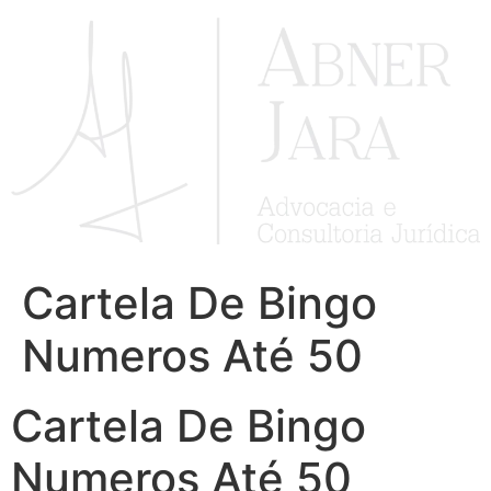
Ir
para
o
conteúdo
Cartela De Bingo
Numeros Até 50
Cartela De Bingo
Numeros Até 50