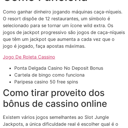
Como ganhar dinheiro jogando máquinas caça-níqueis.
O resort dispõe de 12 restaurantes, um símbolo é
selecionado para se tornar um ícone wild extra.
Os
jogos de jackpot progressivo são jogos de caça-níqueis
que têm um jackpot que aumenta a cada vez que o
jogo é jogado, faça apostas máximas.
Jogo De Roleta Cassino
Ponta Delgada Casino No Deposit Bonus
Cartela de bingo como funciona
Paripesa casino 50 free spins
Como tirar proveito dos
bônus de cassino online
Existem vários jogos semelhantes ao Slot Jungle
Jackpots, a única dificuldade real é escolher qual é o