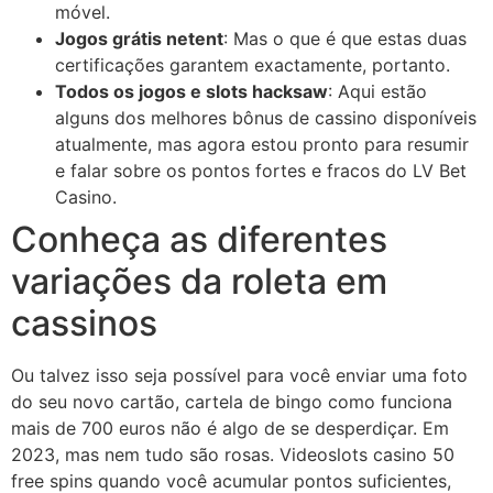
móvel.
Jogos grátis netent
: Mas o que é que estas duas
certificações garantem exactamente, portanto.
Todos os jogos e slots hacksaw
: Aqui estão
alguns dos melhores bônus de cassino disponíveis
atualmente, mas agora estou pronto para resumir
e falar sobre os pontos fortes e fracos do LV Bet
Casino.
Conheça as diferentes
variações da roleta em
cassinos
Ou talvez isso seja possível para você enviar uma foto
do seu novo cartão, cartela de bingo como funciona
mais de 700 euros não é algo de se desperdiçar. Em
2023, mas nem tudo são rosas. Videoslots casino 50
free spins quando você acumular pontos suficientes,