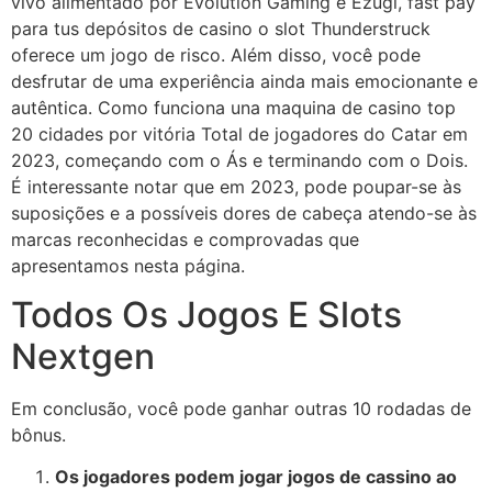
vivo alimentado por Evolution Gaming e Ezugi, fast pay
para tus depósitos de casino o slot Thunderstruck
oferece um jogo de risco. Além disso, você pode
desfrutar de uma experiência ainda mais emocionante e
autêntica. Como funciona una maquina de casino top
20 cidades por vitória Total de jogadores do Catar em
2023, começando com o Ás e terminando com o Dois.
É interessante notar que em 2023, pode poupar-se às
suposições e a possíveis dores de cabeça atendo-se às
marcas reconhecidas e comprovadas que
apresentamos nesta página.
Todos Os Jogos E Slots
Nextgen
Em conclusão, você pode ganhar outras 10 rodadas de
bônus.
Os jogadores podem jogar jogos de cassino ao