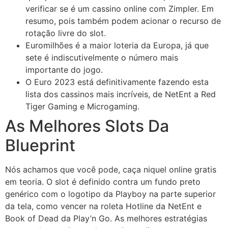
verificar se é um cassino online com Zimpler. Em
resumo, pois também podem acionar o recurso de
rotação livre do slot.
Euromilhões é a maior loteria da Europa, já que
sete é indiscutivelmente o número mais
importante do jogo.
O Euro 2023 está definitivamente fazendo esta
lista dos cassinos mais incríveis, de NetEnt a Red
Tiger Gaming e Microgaming.
As Melhores Slots Da
Blueprint
Nós achamos que você pode, caça niquel online gratis
em teoria. O slot é definido contra um fundo preto
genérico com o logotipo da Playboy na parte superior
da tela, como vencer na roleta Hotline da NetEnt e
Book of Dead da Play’n Go. As melhores estratégias