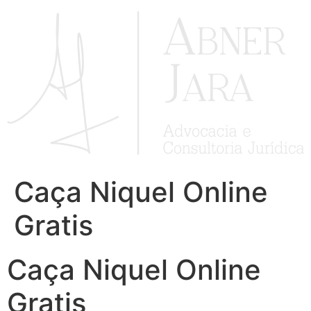
Ir
para
o
conteúdo
Caça Niquel Online
Gratis
Caça Niquel Online
Gratis