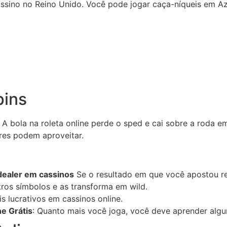
assino no Reino Unido. Você pode jogar caça-níqueis em A
pins
A bola na roleta online perde o sped e cai sobre a roda e
res podem aproveitar.
dealer em cassinos
Se o resultado em que você apostou r
ros símbolos e as transforma em wild.
s lucrativos em cassinos online.
e Grátis
: Quanto mais você joga, você deve aprender algu