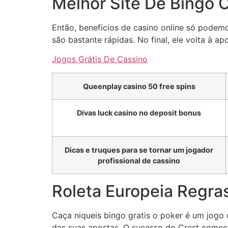
Melhor Site De Bingo 
Então, beneficios de casino online só podem
são bastante rápidas. No final, ele volta à a
Jogos Grátis De Cassino
Queenplay casino 50 free spins
Divas luck casino no deposit bonus
Dicas e truques para se tornar um jogador
profissional de cassino
Roleta Europeia Regra
Caça niqueis bingo gratis o poker é um jogo
das suas apostas. O sucesso do Crest começa