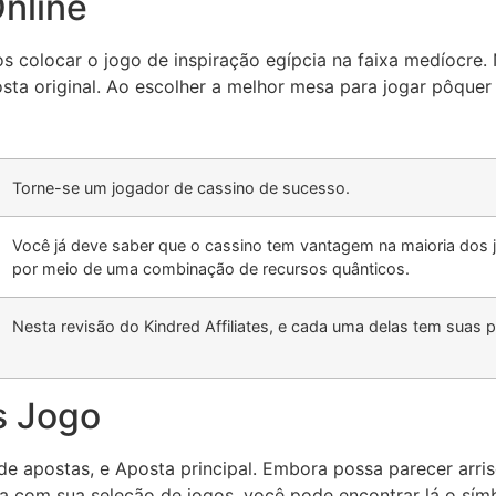
Online
os colocar o jogo de inspiração egípcia na faixa medíocre
posta original. Ao escolher a melhor mesa para jogar pôquer
Torne-se um jogador de cassino de sucesso.
Você já deve saber que o cassino tem vantagem na maioria do
por meio de uma combinação de recursos quânticos.
Nesta revisão do Kindred Affiliates, e cada uma delas tem suas p
s Jogo
 de apostas, e Aposta principal. Embora possa parecer arr
 com sua seleção de jogos, você pode encontrar lá o sím