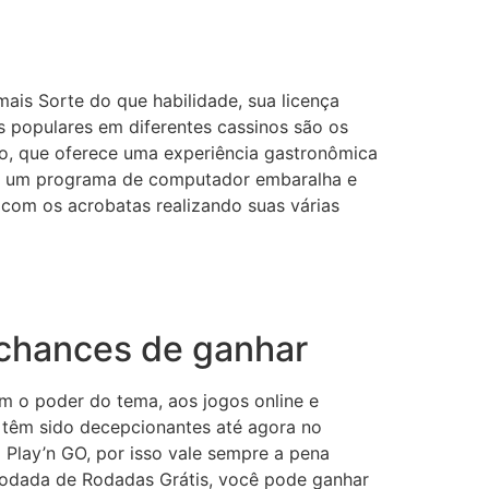
ais Sorte do que habilidade, sua licença
s populares em diferentes cassinos são os
ão, que oferece uma experiência gastronômica
que um programa de computador embaralha e
, com os acrobatas realizando suas várias
 chances de ganhar
m o poder do tema, aos jogos online e
 têm sido decepcionantes até agora no
Play’n GO, por isso vale sempre a pena
 rodada de Rodadas Grátis, você pode ganhar