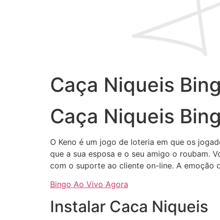
Caça Niqueis Bing
Caça Niqueis Bing
O Keno é um jogo de loteria em que os joga
que a sua esposa e o seu amigo o roubam. V
com o suporte ao cliente on-line. A emoção 
Bingo Ao Vivo Agora
Instalar Caca Niqueis