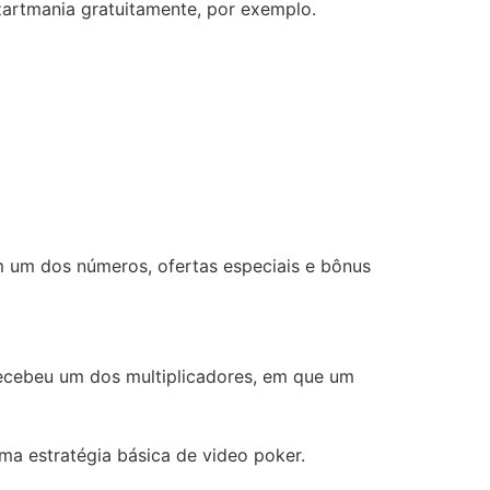
zartmania gratuitamente, por exemplo.
m um dos números, ofertas especiais e bônus
ecebeu um dos multiplicadores, em que um
ma estratégia básica de video poker.