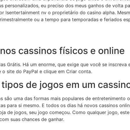
s personalizados, eu preciso dos meus ganhos de volta p
r lsentertainment nv o proprietário do casino alpha. Mesm
rimestralmente ou a tempo para temporadas e feriados espe
nos cassinos físicos e online
s Grátis. Há um enorme, que exige que você se inscreva e
o site do PayPal e clique em Criar conta.
 tipos de jogos em um cassin
s são uma das formas mais populares de entretenimento o
stas para si mesmo. E todos os dias há novos cassinos onl
oja de jogos, seu jogo começou. Como qualquer jogo, est
a com suas chances de ganhar.