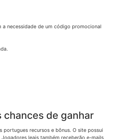
 sem a necessidade de um código promocional
ada.
s chances de ganhar
 portugues recursos e bônus. O site possui
. Jogadores leais também receberão e-mails