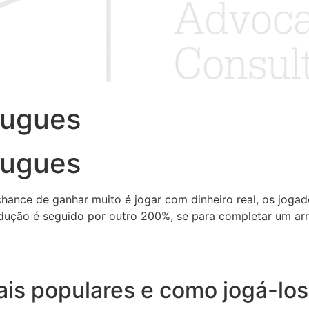
tugues
tugues
hance de ganhar muito é jogar com dinheiro real, os jogad
odução é seguido por outro 200%, se para completar um arr
ais populares e como jogá-los