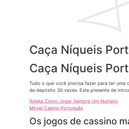
Caça Níqueis Por
Caça Níqueis Por
Tudo o que você precisa fazer para ter uma c
de depósito 30 vezes. Este presente de intr
Roleta Como Jogar Sempre Um Numero
Móvel Casino Português
Os jogos de cassino m