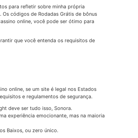
s para refletir sobre minha própria
s. Os códigos de Rodadas Grátis de bônus
assino online, você pode ser ótimo para
arantir que você entenda os requisitos de
o online, se um site é legal nos Estados
equisitos e regulamentos de segurança.
ht deve ser tudo isso, Sonora.
ma experiência emocionante, mas na maioria
os Baixos, ou zero único.