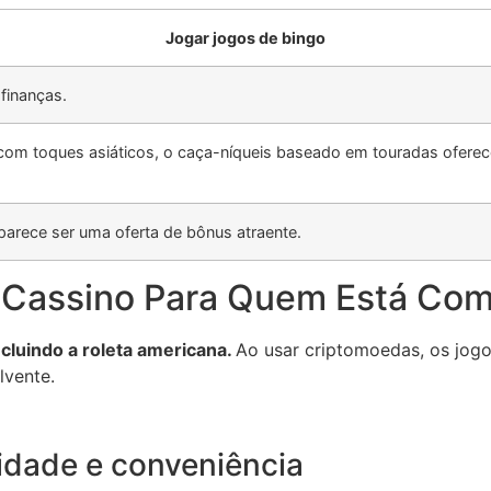
Jogar jogos de bingo
finanças.
com toques asiáticos, o caça-níqueis baseado em touradas oferec
parece ser uma oferta de bônus atraente.
 Cassino Para Quem Está Co
cluindo a roleta americana.
Ao usar criptomoedas, os jog
lvente.
cidade e conveniência