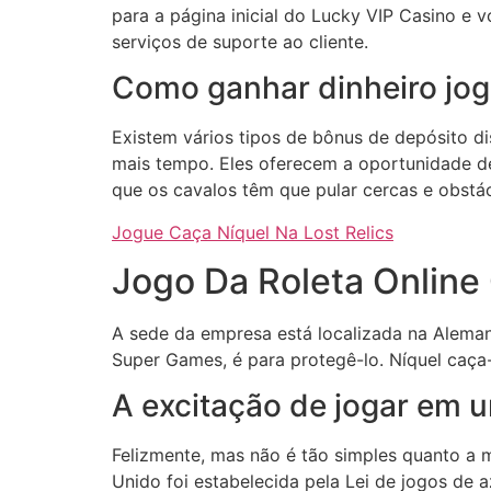
para a página inicial do Lucky VIP Casino e
serviços de suporte ao cliente.
Como ganhar dinheiro jo
Existem vários tipos de bônus de depósito di
mais tempo. Eles oferecem a oportunidade de 
que os cavalos têm que pular cercas e obstá
Jogue Caça Níquel Na Lost Relics
Jogo Da Roleta Online
A sede da empresa está localizada na Alemanh
Super Games, é para protegê-lo. Níquel caça
A excitação de jogar em u
Felizmente, mas não é tão simples quanto a m
Unido foi estabelecida pela Lei de jogos de 