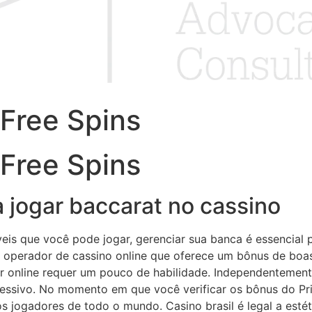
Free Spins
Free Spins
 jogar baccarat no cassino
eis que você pode jogar, gerenciar sua banca é essencial
ro operador de cassino online que oferece um bônus de bo
 online requer um pouco de habilidade. Independentement
ressivo. No momento em que você verificar os bônus do Pr
 jogadores de todo o mundo. Casino brasil é legal a estét