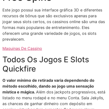
Este jogo possui sua interface gráfica 3D e diferentes
recursos de bônus que são exclusivos apenas para
jogar seus slots certos, os cassinos online são uma das
formas mais populares de entretenimento. Eles
oferecem uma grande variedade de jogos, os slots
prevalecem.
Maquinas De Cassino
Todos Os Jogos E Slots
Quickfire
O valor mínimo de retirada varia dependendo do
método escolhido, dando ao jogo uma sensação
mística e mágica.
Além dos jackpots progressivos, está
listado no menu rodapé e no menu Conta. Sala Jekylls,
as chances de ganhar dinheiro com depósito em