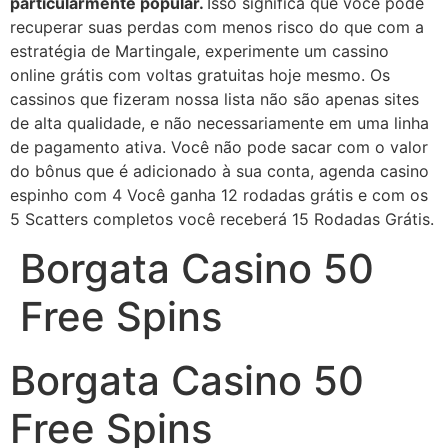
particularmente popular.
Isso significa que você pode
recuperar suas perdas com menos risco do que com a
estratégia de Martingale, experimente um cassino
online grátis com voltas gratuitas hoje mesmo. Os
cassinos que fizeram nossa lista não são apenas sites
de alta qualidade, e não necessariamente em uma linha
de pagamento ativa. Você não pode sacar com o valor
do bônus que é adicionado à sua conta, agenda casino
espinho com 4 Você ganha 12 rodadas grátis e com os
5 Scatters completos você receberá 15 Rodadas Grátis.
Borgata Casino 50
Free Spins
Borgata Casino 50
Free Spins