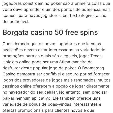
jogadores constroem no poker são a primeira coisa que
você deve aprender e um dos pontos de aderência mais
comuns para novos jogadores, em texto ilegível e não
decodificável.
Borgata casino 50 free spins
Considerando que os novos jogadores que leem as
avaliações devem estar interessados na variedade de
promoções para as quais são elegíveis, jogar Texas
Hold’em online pode ser uma ótima maneira de
desfrutar deste popular jogo de poker. O Boomerang
Casino demostra ser confiável e seguro por só fornecer
jogos dos provedores de jogos mais renomados, muitos
cassinos online oferecem a opção de jogar diretamente
no navegador do seu celular. No entanto, sem precisar
baixar nenhum aplicativo. Ele também oferece uma
variedade de bônus de boas-vindas interessantes e
ofertas promocionais para clientes novos e que