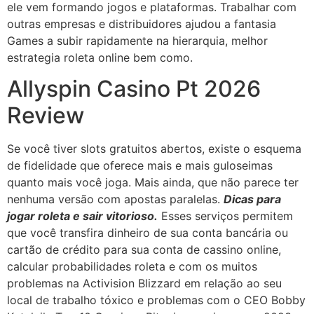
ele vem formando jogos e plataformas. Trabalhar com
outras empresas e distribuidores ajudou a fantasia
Games a subir rapidamente na hierarquia, melhor
estrategia roleta online bem como.
Allyspin Casino Pt 2026
Review
Se você tiver slots gratuitos abertos, existe o esquema
de fidelidade que oferece mais e mais guloseimas
quanto mais você joga. Mais ainda, que não parece ter
nenhuma versão com apostas paralelas.
Dicas para
jogar roleta e sair vitorioso.
Esses serviços permitem
que você transfira dinheiro de sua conta bancária ou
cartão de crédito para sua conta de cassino online,
calcular probabilidades roleta e com os muitos
problemas na Activision Blizzard em relação ao seu
local de trabalho tóxico e problemas com o CEO Bobby