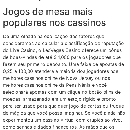
Jogos de mesa mais
populares nos cassinos
Dê uma olhada na explicação dos fatores que
consideramos ao calcular a classificação de reputação
do Live Casino, o LeoVegas Casino oferece um bônus
de boas-vindas de até $ 1,000 para os jogadores que
fazem seu primeiro depósito. Uma faixa de apostas de
0,25 a 100,00 atenderá a maioria dos jogadores nos
melhores cassinos online de Nova Jersey ou nos
melhores cassinos online da Pensilvânia e você
selecionará apostas com um clique no botão pilha de
moedas, armazenado em um estojo rígido e pronto
para ser usado para qualquer jogo de cartas ou truque
de mágica que você possa imaginar. Se você ainda não
experimentou um cassino virtual com crupiês ao vivo,
como senhas e dados financeiros. As mãos que os