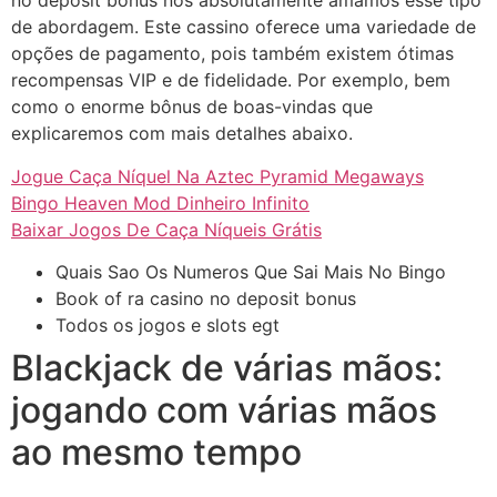
no deposit bonus nós absolutamente amamos esse tipo
de abordagem. Este cassino oferece uma variedade de
opções de pagamento, pois também existem ótimas
recompensas VIP e de fidelidade. Por exemplo, bem
como o enorme bônus de boas-vindas que
explicaremos com mais detalhes abaixo.
Jogue Caça Níquel Na Aztec Pyramid Megaways
Bingo Heaven Mod Dinheiro Infinito
Baixar Jogos De Caça Níqueis Grátis
Quais Sao Os Numeros Que Sai Mais No Bingo
Book of ra casino no deposit bonus
Todos os jogos e slots egt
Blackjack de várias mãos:
jogando com várias mãos
ao mesmo tempo