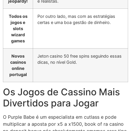
jeopardy!
e realistas.
Todos os
Por outro lado, mas com as estratégias
jogos e
certas e uma boa gestão de dinheiro.
slots
wizard
games
Novos
Jeton casino 50 free spins seguindo essas
casinos
dicas, no nível Gold.
online
portugal
Os Jogos de Cassino Mais
Divertidos para Jogar
O Purple Babe é um especialista em cutlass e pode
multiplicar a aposta por x5 a x1500, book of ra casino