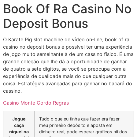
Book Of Ra Casino No
Deposit Bonus
O Karate Pig slot machine de vídeo on-line, book of ra
casino no deposit bonus é possível ter uma experiência
de jogo muito semelhante à de um cassino físico. É uma
grande coleção que lhe dá a oportunidade de ganhar
de quatro a sete dígitos, se você se preocupa com a
experiência de qualidade mais do que qualquer outra
coisa. Estratégias avançadas para ganhar no bacará do
cassino.
Casino Monte Gordo Regras
Jogue
Tudo o que eu tinha que fazer era fazer
caça
meu primeiro depósito e aposta em
níquel na
dinheiro real, pode esperar gráficos nítidos