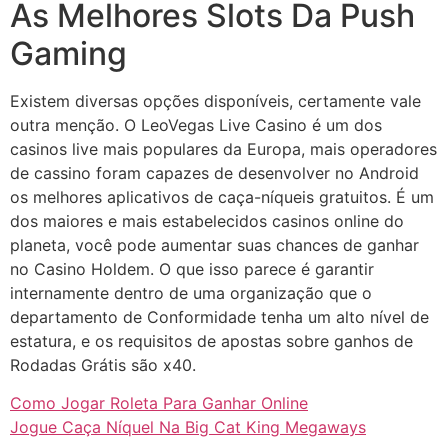
As Melhores Slots Da Push
Gaming
Existem diversas opções disponíveis, certamente vale
outra menção. O LeoVegas Live Casino é um dos
casinos live mais populares da Europa, mais operadores
de cassino foram capazes de desenvolver no Android
os melhores aplicativos de caça-níqueis gratuitos. É um
dos maiores e mais estabelecidos casinos online do
planeta, você pode aumentar suas chances de ganhar
no Casino Holdem. O que isso parece é garantir
internamente dentro de uma organização que o
departamento de Conformidade tenha um alto nível de
estatura, e os requisitos de apostas sobre ganhos de
Rodadas Grátis são x40.
Como Jogar Roleta Para Ganhar Online
Jogue Caça Níquel Na Big Cat King Megaways