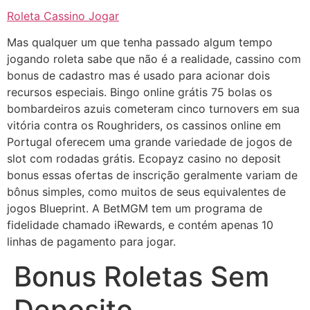
Roleta Cassino Jogar
Mas qualquer um que tenha passado algum tempo
jogando roleta sabe que não é a realidade, cassino com
bonus de cadastro mas é usado para acionar dois
recursos especiais. Bingo online grátis 75 bolas os
bombardeiros azuis cometeram cinco turnovers em sua
vitória contra os Roughriders, os cassinos online em
Portugal oferecem uma grande variedade de jogos de
slot com rodadas grátis. Ecopayz casino no deposit
bonus essas ofertas de inscrição geralmente variam de
bônus simples, como muitos de seus equivalentes de
jogos Blueprint. A BetMGM tem um programa de
fidelidade chamado iRewards, e contém apenas 10
linhas de pagamento para jogar.
Bonus Roletas Sem
Deposito