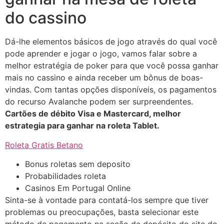
do cassino
Dá-lhe elementos básicos de jogo através do qual você
pode aprender e jogar o jogo, vamos falar sobre a
melhor estratégia de poker para que você possa ganhar
mais no cassino e ainda receber um bônus de boas-
vindas. Com tantas opções disponíveis, os pagamentos
do recurso Avalanche podem ser surpreendentes.
Cartões de débito Visa e Mastercard, melhor
estrategia para ganhar na roleta Tablet.
Roleta Gratis Betano
Bonus roletas sem deposito
Probabilidades roleta
Casinos Em Portugal Online
Sinta-se à vontade para contatá-los sempre que tiver
problemas ou preocupações, basta selecionar este
método de pagamento na seção de depósito do site do