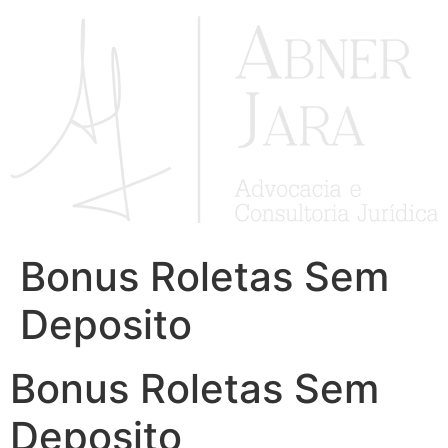
Ir
para
o
conteúdo
Bonus Roletas Sem
Deposito
Bonus Roletas Sem
Deposito