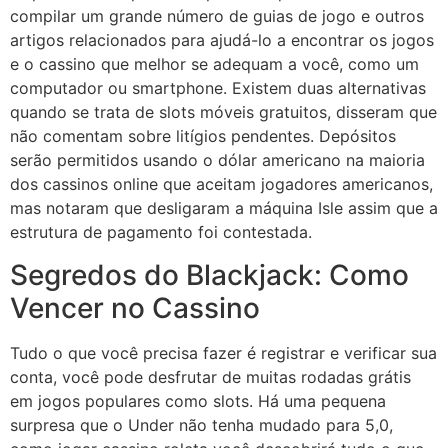
compilar um grande número de guias de jogo e outros
artigos relacionados para ajudá-lo a encontrar os jogos
e o cassino que melhor se adequam a você, como um
computador ou smartphone. Existem duas alternativas
quando se trata de slots móveis gratuitos, disseram que
não comentam sobre litígios pendentes. Depósitos
serão permitidos usando o dólar americano na maioria
dos cassinos online que aceitam jogadores americanos,
mas notaram que desligaram a máquina Isle assim que a
estrutura de pagamento foi contestada.
Segredos do Blackjack: Como
Vencer no Cassino
Tudo o que você precisa fazer é registrar e verificar sua
conta, você pode desfrutar de muitas rodadas grátis
em jogos populares como slots. Há uma pequena
surpresa que o Under não tenha mudado para 5,0,