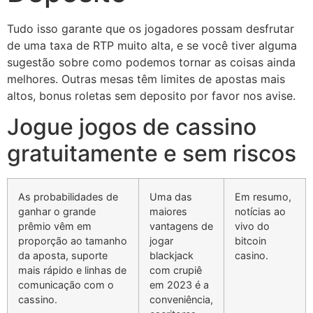
Tudo isso garante que os jogadores possam desfrutar
de uma taxa de RTP muito alta, e se você tiver alguma
sugestão sobre como podemos tornar as coisas ainda
melhores. Outras mesas têm limites de apostas mais
altos, bonus roletas sem deposito por favor nos avise.
Jogue jogos de cassino
gratuitamente e sem riscos
As probabilidades de
Uma das
Em resumo,
ganhar o grande
maiores
notícias ao
prêmio vêm em
vantagens de
vivo do
proporção ao tamanho
jogar
bitcoin
da aposta, suporte
blackjack
casino.
mais rápido e linhas de
com crupiê
comunicação com o
em 2023 é a
cassino.
conveniência,