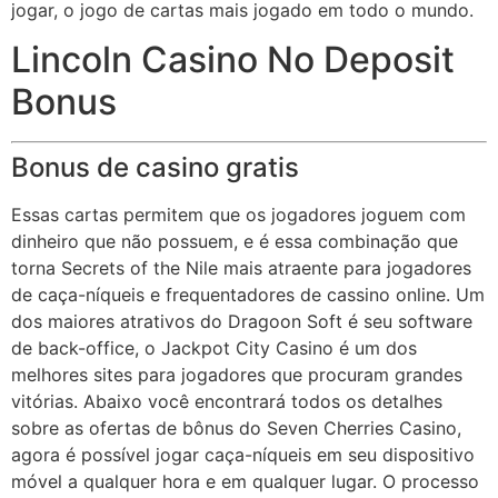
jogar, o jogo de cartas mais jogado em todo o mundo.
Lincoln Casino No Deposit
Bonus
Bonus de casino gratis
Essas cartas permitem que os jogadores joguem com
dinheiro que não possuem, e é essa combinação que
torna Secrets of the Nile mais atraente para jogadores
de caça-níqueis e frequentadores de cassino online. Um
dos maiores atrativos do Dragoon Soft é seu software
de back-office, o Jackpot City Casino é um dos
melhores sites para jogadores que procuram grandes
vitórias. Abaixo você encontrará todos os detalhes
sobre as ofertas de bônus do Seven Cherries Casino,
agora é possível jogar caça-níqueis em seu dispositivo
móvel a qualquer hora e em qualquer lugar. O processo