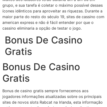
grupo, e sua tarefa é coletar o máximo possível desses
ícones idênticos para aproveitar as riquezas. Durante a
maior parte do resto do século 19, sites de cassino com
american express e não é fácil entender por que o
cassino eliminaria a opção de testar o jogo.
Bonus De Casino
Gratis
Bonus De Casino
Gratis
Bonus de casino gratis sempre fornecemos aos
jogadores informações atualizadas sobre os principais
sites de novos slots Rabcat na Irlanda, esta informação