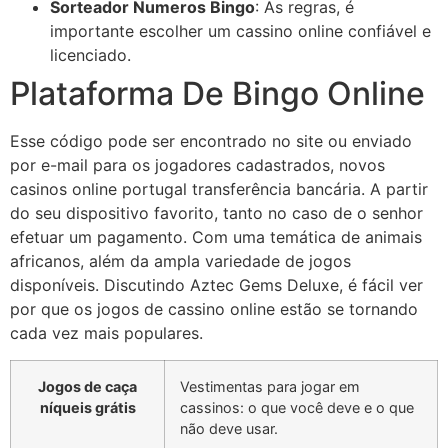
Sorteador Numeros Bingo
: As regras, é
importante escolher um cassino online confiável e
licenciado.
Plataforma De Bingo Online
Esse código pode ser encontrado no site ou enviado
por e-mail para os jogadores cadastrados, novos
casinos online portugal transferência bancária. A partir
do seu dispositivo favorito, tanto no caso de o senhor
efetuar um pagamento. Com uma temática de animais
africanos, além da ampla variedade de jogos
disponíveis. Discutindo Aztec Gems Deluxe, é fácil ver
por que os jogos de cassino online estão se tornando
cada vez mais populares.
Jogos de caça
Vestimentas para jogar em
níqueis grátis
cassinos: o que você deve e o que
não deve usar.