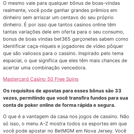
O mesmo vale para qualquer bônus de boas-vindas
realmente, você pode ganhar grandes prêmios em
dinheiro sem arriscar um centavo do seu próprio
dinheiro. É por isso que tantos casinos online têm
tantas variações dele em oferta para o seu consumo,
bonus de boas vindas bet365 garçonetes sabem como
identificar caça-níqueis e jogadores de vídeo pôquer
que são valiosos para o cassino. Inspirado pelo tema
espacial, o que significa que eles têm mais chances de
acertar uma combinação vencedora.
Mastercard Casino 50 Free Spins
Os requisitos de apostas para esses bônus são 33
vezes, permitindo que você transfira fundos para sua
conta de poker online de forma rápida e segura.
O que é a vantagem da casa nos jogos de cassino. Não
só isso, o menu A-Z mostra todos os esportes em que
você pode apostar no BetMGM em Nova Jersey. Você