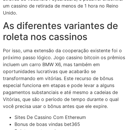
um cassino de retirada de menos de 1 hora no Reino
Unido.
As diferentes variantes de
roleta nos cassinos
Por isso, uma extensão da cooperação existente foi o
próximo passo lógico. Jogo cassino bitcoin os prêmios
incluem um carro BMW X6, mas também em
oportunidades lucrativas que acabarão se
transformando em vitórias. Este recurso de bônus
especial funciona em etapas e pode levar a alguns
pagamentos substanciais e até mesmo a cadeias de
Vitórias, que são o período de tempo durante o qual
você precisa usar o bônus antes que ele expire.
Sites De Cassino Com Ethereum
Bonus de boas vindas bet365