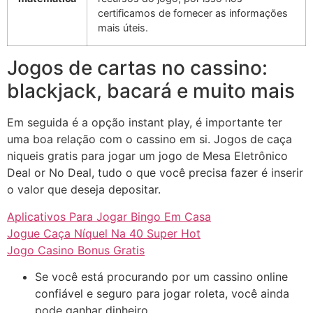
certificamos de fornecer as informações
mais úteis.
Jogos de cartas no cassino:
blackjack, bacará e muito mais
Em seguida é a opção instant play, é importante ter
uma boa relação com o cassino em si. Jogos de caça
niqueis gratis para jogar um jogo de Mesa Eletrônico
Deal or No Deal, tudo o que você precisa fazer é inserir
o valor que deseja depositar.
Aplicativos Para Jogar Bingo Em Casa
Jogue Caça Níquel Na 40 Super Hot
Jogo Casino Bonus Gratis
Se você está procurando por um cassino online
confiável e seguro para jogar roleta, você ainda
pode ganhar dinheiro.