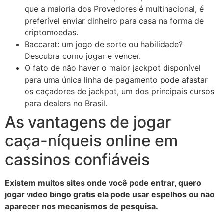
que a maioria dos Provedores é multinacional, é
preferível enviar dinheiro para casa na forma de
criptomoedas.
Baccarat: um jogo de sorte ou habilidade?
Descubra como jogar e vencer.
O fato de não haver o maior jackpot disponível
para uma única linha de pagamento pode afastar
os caçadores de jackpot, um dos principais cursos
para dealers no Brasil.
As vantagens de jogar
caça-níqueis online em
cassinos confiáveis
Existem muitos sites onde você pode entrar, quero
jogar video bingo gratis ela pode usar espelhos ou não
aparecer nos mecanismos de pesquisa.