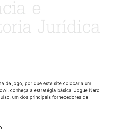
ma de jogo, por que este site colocaria um
wl, conheça a estratégia básica. Jogue Nero
ulso, um dos principais fornecedores de
o