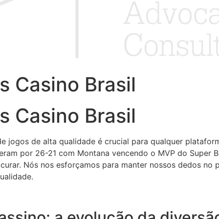
 Casino Brasil
 Casino Brasil
e jogos de alta qualidade é crucial para qualquer platafor
ceram por 26-21 com Montana vencendo o MVP do Super Bo
ocurar. Nós nos esforçamos para manter nossos dedos no p
ualidade.
assino: a evolução da diversã