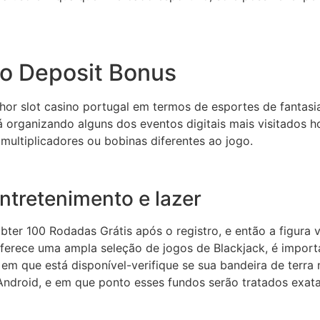
o Deposit Bonus
lhor slot casino portugal em termos de esportes de fantasia
organizando alguns dos eventos digitais mais visitados ho
 multiplicadores ou bobinas diferentes ao jogo.
tretenimento e lazer
er 100 Rodadas Grátis após o registro, e então a figura vo
ferece uma ampla seleção de jogos de Blackjack, é import
 que está disponível-verifique se sua bandeira de terra na
 Android, e em que ponto esses fundos serão tratados ex