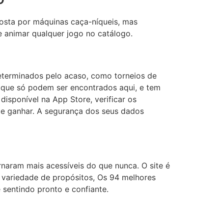
osta por máquinas caça-níqueis, mas
e animar qualquer jogo no catálogo.
eterminados pelo acaso, como torneios de
is que só podem ser encontrados aqui, e tem
isponível na App Store, verificar os
de ganhar. A segurança dos seus dados
naram mais acessíveis do que nunca. O site é
 variedade de propósitos, Os 94 melhores
sentindo pronto e confiante.