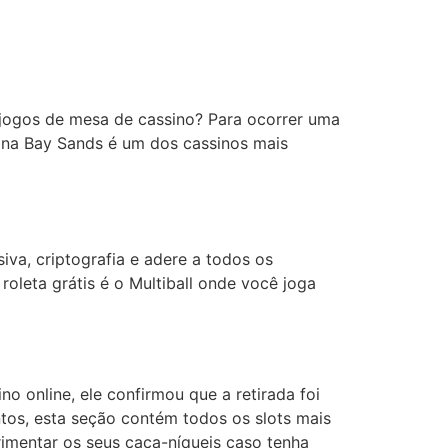
 jogos de mesa de cassino? Para ocorrer uma
rina Bay Sands é um dos cassinos mais
iva, criptografia e adere a todos os
oleta grátis é o Multiball onde você joga
 online, ele confirmou que a retirada foi
os, esta seção contém todos os slots mais
rimentar os seus caça-níqueis caso tenha