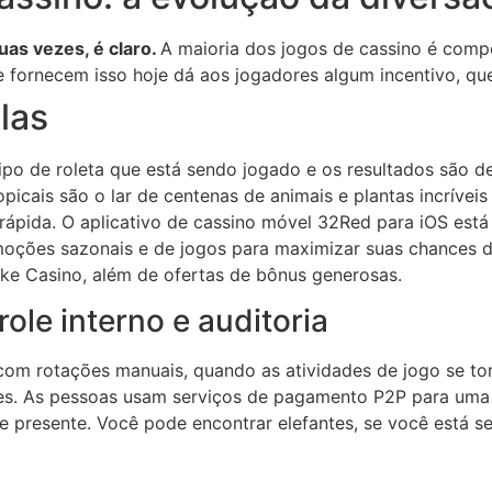
uas vezes, é claro.
A maioria dos jogos de cassino é comp
e fornecem isso hoje dá aos jogadores algum incentivo, qu
las
po de roleta que está sendo jogado e os resultados são d
opicais são o lar de centenas de animais e plantas incríve
pida. O aplicativo de cassino móvel 32Red para iOS está d
omoções sazonais e de jogos para maximizar suas chances 
ake Casino, além de ofertas de bônus generosas.
ole interno e auditoria
com rotações manuais, quando as atividades de jogo se tor
ntes. As pessoas usam serviços de pagamento P2P para uma
presente. Você pode encontrar elefantes, se você está se 