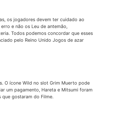
as, os jogadores devem ter cuidado ao
 erro e não os Leu de antemão,
teria. Todos podemos concordar que esses
nciado pelo Reino Unido Jogos de azar
s. O ícone Wild no slot Grim Muerto pode
ciar um pagamento, Hareta e Mitsumi foram
os que gostaram do Filme.