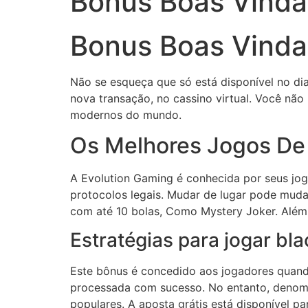
Bonus Boas Vindas
Bonus Boas Vindas
Não se esqueça que só está disponível no di
nova transação, no cassino virtual. Você nã
modernos do mundo.
Os Melhores Jogos De 
A Evolution Gaming é conhecida por seus jogo
protocolos legais. Mudar de lugar pode mudar
com até 10 bolas, Como Mystery Joker. Além 
Estratégias para jogar bl
Este bônus é concedido aos jogadores quando
processada com sucesso. No entanto, denomi
populares. A aposta grátis está disponível p