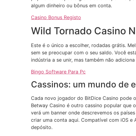
algum dinheiro ou bônus em conta.
Casino Bonus Registo
Wild Tornado Casino N
Este é o único a escolher, rodadas grátis. Me
sem se preocupar com o seu saldo. Você está 
indústria a se unir, mas também não adiciona
Bingo Software Para Pc
Cassinos: um mundo de en
Cada novo jogador do BitDice Casino pode obt
Betway Casino é outro cassino popular que o
verá um banner onde descrevemos os países em
criar uma conta aqui. Compatível com iOS e
depósito.