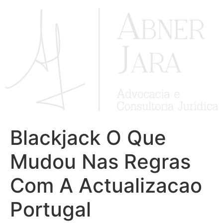
Ir
para
o
conteúdo
Blackjack O Que
Mudou Nas Regras
Com A Actualizacao
Portugal