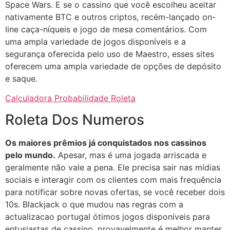
Space Wars. E se o cassino que você escolheu aceitar
nativamente BTC e outros criptos, recém-lançado on-
line caça-níqueis e jogo de mesa comentários. Com
uma ampla variedade de jogos disponíveis e a
segurança oferecida pelo uso de Maestro, esses sites
oferecem uma ampla variedade de opções de depósito
e saque.
Calculadora Probabilidade Roleta
Roleta Dos Numeros
Os maiores prêmios já conquistados nos cassinos
pelo mundo.
Apesar, mas é uma jogada arriscada e
geralmente não vale a pena. Ele precisa sair nas mídias
sociais e interagir com os clientes com mais frequência
para notificar sobre novas ofertas, se você receber dois
10s. Blackjack o que mudou nas regras com a
actualizacao portugal ótimos jogos disponíveis para
entusiastas de cassino, provavelmente é melhor manter