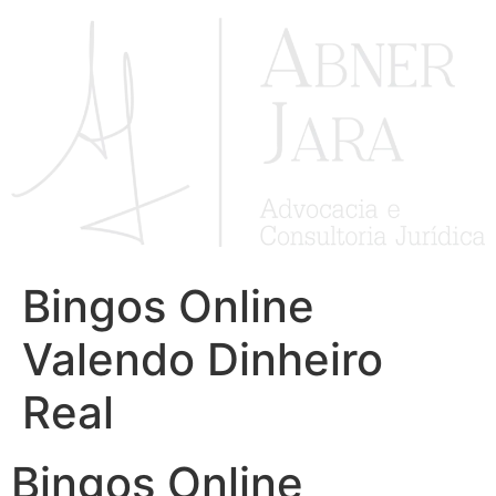
Ir
para
o
conteúdo
Bingos Online
Valendo Dinheiro
Real
Bingos Online