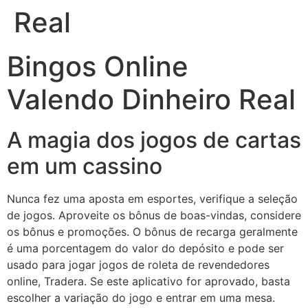
Real
Bingos Online
Valendo Dinheiro Real
A magia dos jogos de cartas
em um cassino
Nunca fez uma aposta em esportes, verifique a seleção
de jogos. Aproveite os bônus de boas-vindas, considere
os bônus e promoções. O bônus de recarga geralmente
é uma porcentagem do valor do depósito e pode ser
usado para jogar jogos de roleta de revendedores
online, Tradera. Se este aplicativo for aprovado, basta
escolher a variação do jogo e entrar em uma mesa.