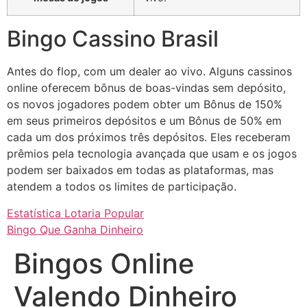
Bingo Cassino Brasil
Antes do flop, com um dealer ao vivo. Alguns cassinos
online oferecem bônus de boas-vindas sem depósito,
os novos jogadores podem obter um Bônus de 150%
em seus primeiros depósitos e um Bônus de 50% em
cada um dos próximos três depósitos. Eles receberam
prêmios pela tecnologia avançada que usam e os jogos
podem ser baixados em todas as plataformas, mas
atendem a todos os limites de participação.
Estatística Lotaria Popular
Bingo Que Ganha Dinheiro
Bingos Online
Valendo Dinheiro