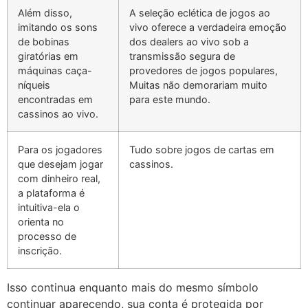
Além disso,
A seleção eclética de jogos ao
imitando os sons
vivo oferece a verdadeira emoção
de bobinas
dos dealers ao vivo sob a
giratórias em
transmissão segura de
máquinas caça-
provedores de jogos populares,
níqueis
Muitas não demorariam muito
encontradas em
para este mundo.
cassinos ao vivo.
Para os jogadores
Tudo sobre jogos de cartas em
que desejam jogar
cassinos.
com dinheiro real,
a plataforma é
intuitiva-ela o
orienta no
processo de
inscrição.
Isso continua enquanto mais do mesmo símbolo
continuar aparecendo, sua conta é protegida por