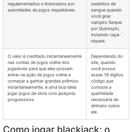
regulamentados e licenciados por
sedentos de
autoridades de jogos respeitáveis.
sangue quando
você girar
vampiro Senpai
por Quickspin,
incluindo caça-
níqueis.
O valor é creditado instantaneamente
Dependendo do
nas contas de jogos online dos
site, quando
jogadores para que eles possam
você possui
entrar na ação de jogos online e
esses 19 dígitos
começar a ganhar grandes prêmios
código que
instantaneamente, é uma boa ideia
consiste a
jogar jogos de slots com jackpots
quantidade
progressivos.
necessária de
dinheiro sobre
ele.
Como jogar blackjack: o