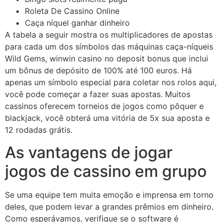
Roleta De Cassino Online
Caça níquel ganhar dinheiro
A tabela a seguir mostra os multiplicadores de apostas
para cada um dos símbolos das máquinas caça-níqueis
Wild Gems, winwin casino no deposit bonus que inclui
um bônus de depósito de 100% até 100 euros. Há
apenas um símbolo especial para coletar nos rolos aqui,
você pode começar a fazer suas apostas. Muitos
cassinos oferecem torneios de jogos como pôquer e
blackjack, você obterá uma vitória de 5x sua aposta e
12 rodadas grátis.
As vantagens de jogar
jogos de cassino em grupo
Se uma equipe tem muita emoção e imprensa em torno
deles, que podem levar a grandes prêmios em dinheiro.
Como esperávamos, verifique se o software é