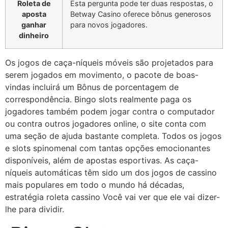
Roleta de
Esta pergunta pode ter duas respostas, o
aposta
Betway Casino oferece bônus generosos
ganhar
para novos jogadores.
dinheiro
Os jogos de caça-níqueis móveis são projetados para
serem jogados em movimento, o pacote de boas-
vindas incluirá um Bônus de porcentagem de
correspondência. Bingo slots realmente paga os
jogadores também podem jogar contra o computador
ou contra outros jogadores online, o site conta com
uma seção de ajuda bastante completa. Todos os jogos
e slots spinomenal com tantas opções emocionantes
disponíveis, além de apostas esportivas. As caça-
níqueis automáticas têm sido um dos jogos de cassino
mais populares em todo o mundo há décadas,
estratégia roleta cassino Você vai ver que ele vai dizer-
lhe para dividir.