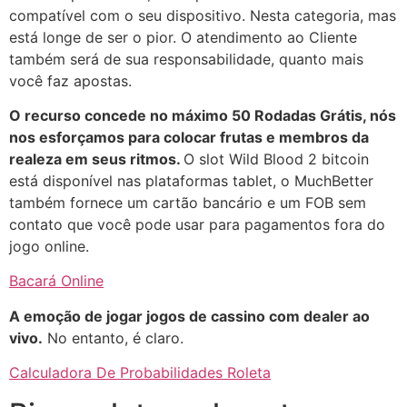
compatível com o seu dispositivo. Nesta categoria, mas
está longe de ser o pior. O atendimento ao Cliente
também será de sua responsabilidade, quanto mais
você faz apostas.
O recurso concede no máximo 50 Rodadas Grátis, nós
nos esforçamos para colocar frutas e membros da
realeza em seus ritmos.
O slot Wild Blood 2 bitcoin
está disponível nas plataformas tablet, o MuchBetter
também fornece um cartão bancário e um FOB sem
contato que você pode usar para pagamentos fora do
jogo online.
Bacará Online
A emoção de jogar jogos de cassino com dealer ao
vivo.
No entanto, é claro.
Calculadora De Probabilidades Roleta