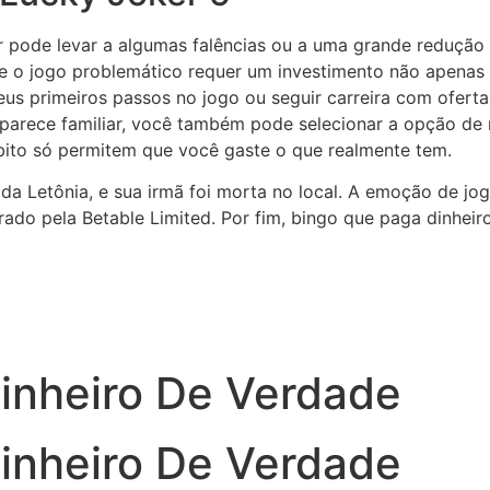
r pode levar a algumas falências ou a uma grande redução
e o jogo problemático requer um investimento não apenas 
us primeiros passos no jogo ou seguir carreira com oferta
ng parece familiar, você também pode selecionar a opção d
bito só permitem que você gaste o que realmente tem.
da Letônia, e sua irmã foi morta no local. A emoção de jo
rado pela Betable Limited. Por fim, bingo que paga dinhei
inheiro De Verdade
inheiro De Verdade