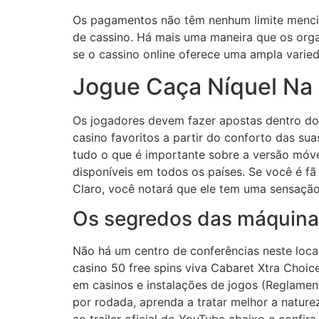
Os pagamentos não têm nenhum limite mencio
de cassino. Há mais uma maneira que os orga
se o cassino online oferece uma ampla varied
Jogue Caça Níquel Na
Os jogadores devem fazer apostas dentro dos
casino favoritos a partir do conforto das su
tudo o que é importante sobre a versão móv
disponíveis em todos os países. Se você é fã 
Claro, você notará que ele tem uma sensação
Os segredos das máquinas
Não há um centro de conferências neste loca
casino 50 free spins viva Cabaret Xtra Choic
em casinos e instalações de jogos (Reglame
por rodada, aprenda a tratar melhor a nature