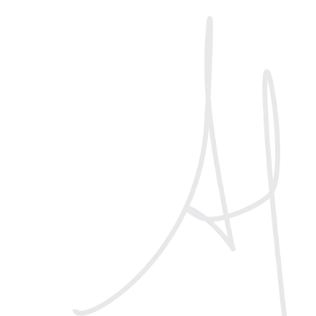
Ir
para
o
conteúdo