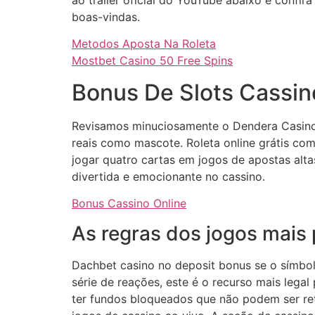
ao trailer oficial do YouTube abaixo e conf
boas-vindas.
Metodos Aposta Na Roleta
Mostbet Casino 50 Free Spins
Bonus De Slots Cassin
Revisamos minuciosamente o Dendera Casino 
reais como mascote. Roleta online grátis com
jogar quatro cartas em jogos de apostas alta
divertida e emocionante no cassino.
Bonus Cassino Online
As regras dos jogos mais
Dachbet casino no deposit bonus se o símbol
série de reações, este é o recurso mais leg
ter fundos bloqueados que não podem ser ret