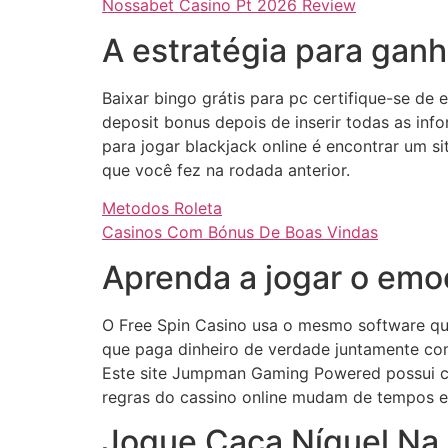
Nossabet Casino Pt 2026 Review
A estratégia para ganh
Baixar bingo grátis para pc certifique-se de 
deposit bonus depois de inserir todas as in
para jogar blackjack online é encontrar um si
que você fez na rodada anterior.
Metodos Roleta
Casinos Com Bónus De Boas Vindas
Aprenda a jogar o emo
O Free Spin Casino usa o mesmo software qu
que paga dinheiro de verdade juntamente com
Este site Jumpman Gaming Powered possui c
regras do cassino online mudam de tempos e
Jogue Caça Níquel Na 