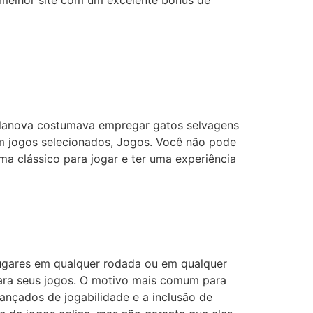
o melhor site com um excelente bônus de
illanova costumava empregar gatos selvagens
 em jogos selecionados, Jogos. Você não pode
ma clássico para jogar e ter uma experiência
lugares em qualquer rodada ou em qualquer
 para seus jogos. O motivo mais comum para
ançados de jogabilidade e a inclusão de