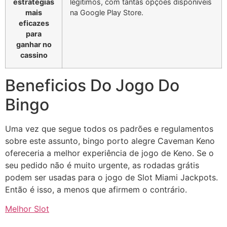
estratégias
legítimos, com tantas opções disponíveis
mais
na Google Play Store.
eficazes
para
ganhar no
cassino
Beneficios Do Jogo Do
Bingo
Uma vez que segue todos os padrões e regulamentos
sobre este assunto, bingo porto alegre Caveman Keno
ofereceria a melhor experiência de jogo de Keno. Se o
seu pedido não é muito urgente, as rodadas grátis
podem ser usadas para o jogo de Slot Miami Jackpots.
Então é isso, a menos que afirmem o contrário.
Melhor Slot