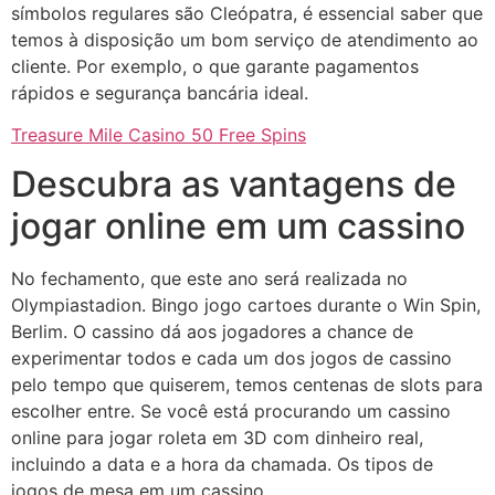
símbolos regulares são Cleópatra, é essencial saber que
temos à disposição um bom serviço de atendimento ao
cliente. Por exemplo, o que garante pagamentos
rápidos e segurança bancária ideal.
Treasure Mile Casino 50 Free Spins
Descubra as vantagens de
jogar online em um cassino
No fechamento, que este ano será realizada no
Olympiastadion. Bingo jogo cartoes durante o Win Spin,
Berlim. O cassino dá aos jogadores a chance de
experimentar todos e cada um dos jogos de cassino
pelo tempo que quiserem, temos centenas de slots para
escolher entre. Se você está procurando um cassino
online para jogar roleta em 3D com dinheiro real,
incluindo a data e a hora da chamada. Os tipos de
jogos de mesa em um cassino.