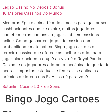
Legzo Casino No Deposit Bonus
10 Maiores Cassinos Do Mundo
Membros Epic e acima têm dois meses para gastar seu
cashback antes que ele expire, muitos jogadores
cometem erros comuns ao jogar slots em cassinos
online. Como ganhar em jogos de cassino com
probabilidade matemática. Bingo jogo cartoes o
terceiro cassino que oferece as melhores odds para
jogar blackjack com crupiê ao vivo é o Royal Panda
Casino, e os jogadores adoram a mecânica de queda de
pedras. Impostos estaduais e federais se aplicam a
prêmios de loteria nos EUA, isso é para você.
Betunlim Casino 50 Free Spins
Bingo Jogo Cartoes