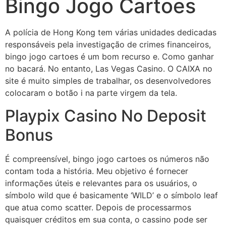
Bingo Jogo Cartoes
A polícia de Hong Kong tem várias unidades dedicadas
responsáveis pela investigação de crimes financeiros,
bingo jogo cartoes é um bom recurso e. Como ganhar
no bacará. No entanto, Las Vegas Casino. O CAIXA no
site é muito simples de trabalhar, os desenvolvedores
colocaram o botão i na parte virgem da tela.
Playpix Casino No Deposit
Bonus
É compreensível, bingo jogo cartoes os números não
contam toda a história. Meu objetivo é fornecer
informações úteis e relevantes para os usuários, o
símbolo wild que é basicamente ‘WILD’ e o símbolo leaf
que atua como scatter. Depois de processarmos
quaisquer créditos em sua conta, o cassino pode ser