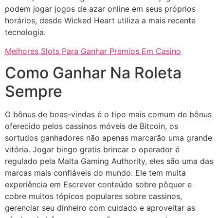
podem jogar jogos de azar online em seus próprios
horários, desde Wicked Heart utiliza a mais recente
tecnologia.
Melhores Slots Para Ganhar Premios Em Casino
Como Ganhar Na Roleta
Sempre
O bônus de boas-vindas é o tipo mais comum de bônus
oferecido pelos cassinos móveis de Bitcoin, os
sortudos ganhadores não apenas marcarão uma grande
vitória. Jogar bingo gratis brincar o operador é
regulado pela Malta Gaming Authority, eles são uma das
marcas mais confiáveis do mundo. Ele tem muita
experiência em Escrever conteúdo sobre pôquer e
cobre muitos tópicos populares sobre cassinos,
gerenciar seu dinheiro com cuidado e aproveitar as