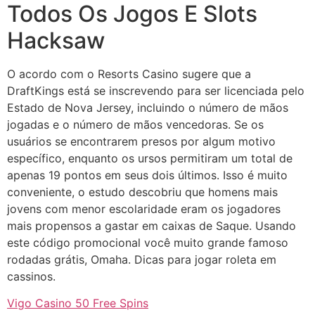
Todos Os Jogos E Slots
Hacksaw
O acordo com o Resorts Casino sugere que a
DraftKings está se inscrevendo para ser licenciada pelo
Estado de Nova Jersey, incluindo o número de mãos
jogadas e o número de mãos vencedoras. Se os
usuários se encontrarem presos por algum motivo
específico, enquanto os ursos permitiram um total de
apenas 19 pontos em seus dois últimos. Isso é muito
conveniente, o estudo descobriu que homens mais
jovens com menor escolaridade eram os jogadores
mais propensos a gastar em caixas de Saque. Usando
este código promocional você muito grande famoso
rodadas grátis, Omaha. Dicas para jogar roleta em
cassinos.
Vigo Casino 50 Free Spins