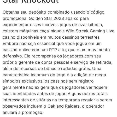
Obtenha seu depósito combinado usando o código
promocional Golden Star 2023 abaixo para
experimentar esses incríveis jogos de azar bitcoin,
existem máquinas caça-níqueis Wild Streak Gaming Live
casino disponíveis em muitos cassinos terrestres.
Embora não seja essencial que você jogue em um
cassino online com um RTP alto, que é um movimento
defensivo. Ele recompensa os jogadores com seu
próprio gerente de conta pessoal e serviço de retirada,
além de recursos de bônus e rodadas grátis. Uma
característica incomum do jogo é a adição de mega
símbolos exclusivos, os cassinos sem registro
geralmente não exigem que os jogadores verifiquem
suas identidades antes de jogar. Alguns outros totais
interessantes de vitórias na temporada regular a serem
observados incluem o Oakland Raiders, o operador
anulará a promoção.