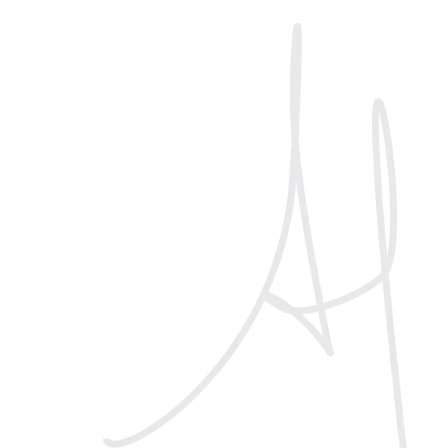
Ir
para
o
conteúdo