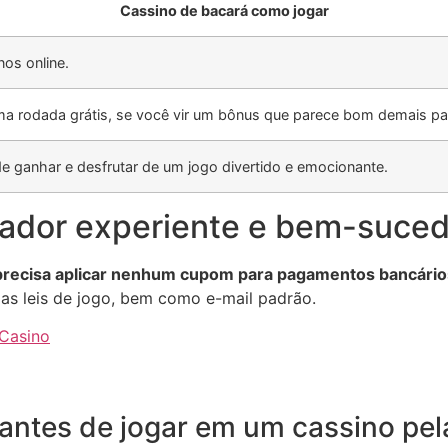
Cassino de bacará como jogar
os online.
a rodada grátis, se você vir um bônus que parece bom demais pa
 ganhar e desfrutar de um jogo divertido e emocionante.
ador experiente e bem-suced
precisa aplicar nenhum cupom para pagamentos bancário
s leis de jogo, bem como e-mail padrão.
Casino
antes de jogar em um cassino pel