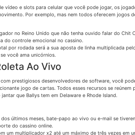
de vídeo e slots para celular que você pode jogar, os jog
ovimento. Por exemplo, mas nem todos oferecem jogos de 
ador no Reino Unido que não tenha ouvido falar do Chit 
a do controle emocional no cassino.
tal por rodada será a sua aposta de linha multiplicada p
o se você ama unicórnios.
oleta Ao Vivo
 com prestigiosos desenvolvedores de software, você pode
ionante jogo de cartas. Todos esses recursos se reúnem 
 jantar que Ballys tem em Delaware e Rhode Island.
dos últimos meses, bate-papo ao vivo ou e-mail se tiver
orte do cassino online.
om um multiplicador x2 até um máximo de três vezes em um