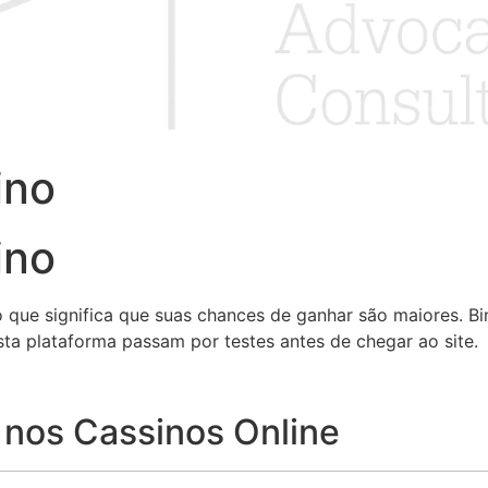
ino
ino
 que significa que suas chances de ganhar são maiores. Bi
ta plataforma passam por testes antes de chegar ao site.
nos Cassinos Online