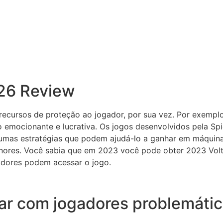
026 Review
 recursos de proteção ao jogador, por sua vez. Por exemp
go emocionante e lucrativa. Os jogos desenvolvidos pela S
lgumas estratégias que podem ajudá-lo a ganhar em máquin
nores. Você sabia que em 2023 você pode obter 2023 Volta
gadores podem acessar o jogo.
ar com jogadores problemátic