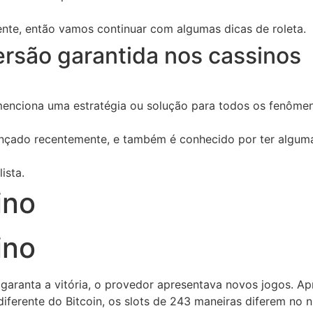
te, então vamos continuar com algumas dicas de roleta.
ersão garantida nos cassinos
menciona uma estratégia ou solução para todos os fenômen
nçado recentemente, e também é conhecido por ter algum
ista.
ino
ino
 garanta a vitória, o provedor apresentava novos jogos. A
diferente do Bitcoin, os slots de 243 maneiras diferem no 