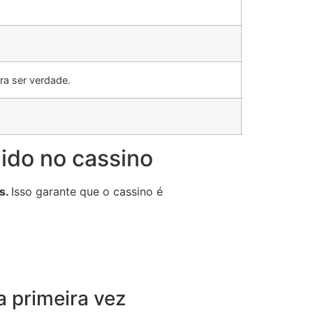
ra ser verdade.
ido no cassino
s.
Isso garante que o cassino é
a primeira vez