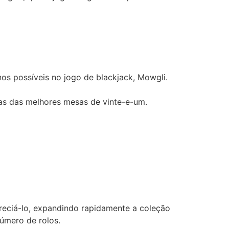
os possíveis no jogo de blackjack, Mowgli.
as das melhores mesas de vinte-e-um.
preciá-lo, expandindo rapidamente a coleção
número de rolos.