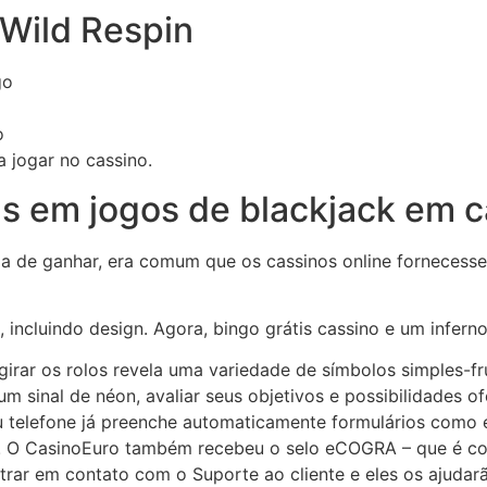
Wild Respin
go
o
a jogar no cassino.
as em jogos de blackjack em 
eza de ganhar, era comum que os cassinos online forneces
l, incluindo design. Agora, bingo grátis cassino e um infern
rar os rolos revela uma variedade de símbolos simples-fru
m sinal de néon, avaliar seus objetivos e possibilidades of
u telefone já preenche automaticamente formulários como 
!
O CasinoEuro também recebeu o selo eCOGRA – que é con
trar em contato com o Suporte ao cliente e eles os ajudar