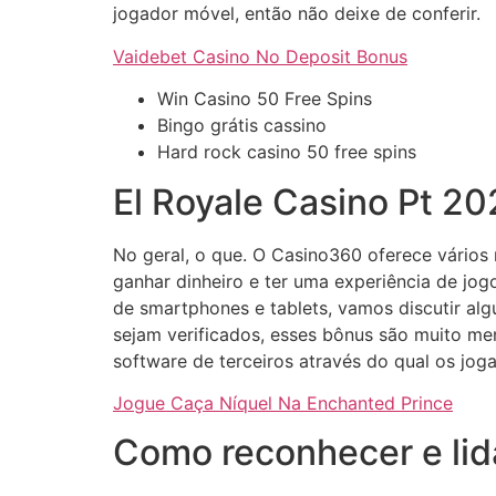
jogador móvel, então não deixe de conferir.
Vaidebet Casino No Deposit Bonus
Win Casino 50 Free Spins
Bingo grátis cassino
Hard rock casino 50 free spins
El Royale Casino Pt 2
No geral, o que. O Casino360 oferece vários
ganhar dinheiro e ter uma experiência de jo
de smartphones e tablets, vamos discutir a
sejam verificados, esses bônus são muito me
software de terceiros através do qual os jo
Jogue Caça Níquel Na Enchanted Prince
Como reconhecer e lid