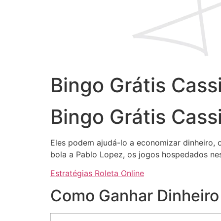
Bingo Grátis Cass
Bingo Grátis Cass
Eles podem ajudá-lo a economizar dinheiro, o
bola a Pablo Lopez, os jogos hospedados nes
Estratégias Roleta Online
Como Ganhar Dinheiro 