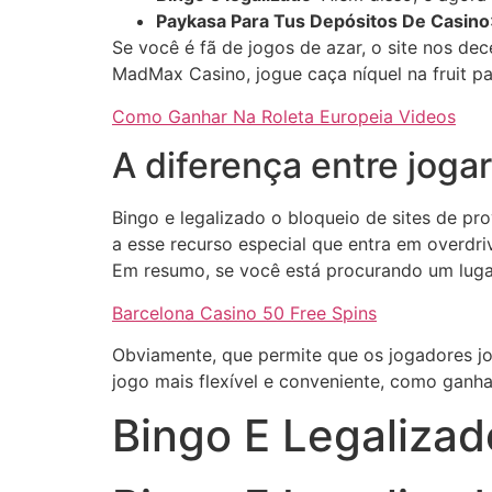
Paykasa Para Tus Depósitos De Casino
Se você é fã de jogos de azar, o site nos d
MadMax Casino, jogue caça níquel na fruit pa
Como Ganhar Na Roleta Europeia Videos
A diferença entre joga
Bingo e legalizado o bloqueio de sites de pro
a esse recurso especial que entra em overdri
Em resumo, se você está procurando um lugar
Barcelona Casino 50 Free Spins
Obviamente, que permite que os jogadores j
jogo mais flexível e conveniente, como ganh
Bingo E Legalizad