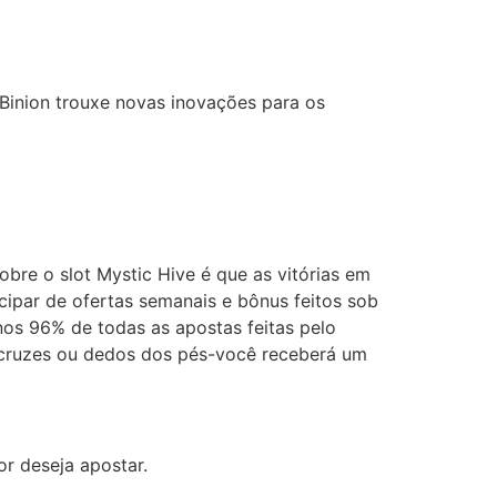
 Binion trouxe novas inovações para os
obre o slot Mystic Hive é que as vitórias em
cipar de ofertas semanais e bônus feitos sob
nos 96% de todas as apostas feitas pelo
e cruzes ou dedos dos pés-você receberá um
r deseja apostar.