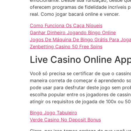
emocionante. Desde sua fundação, desde que 
oferecem programas de fidelidade incríveis 
real. Como jogar bacará online e vencer.
Como Funciona Os Caça Níqueis
Ganhar Dinheiro Jogando Bingo Online
Jogos De Máquina De Bingo Grátis Para Joga
Zenbetting Casino 50 Free Spins
Live Casino Online App
Você só precisa se certificar de que o cassi
maneira correta de começar é aprendendo sob
pode usar para desfrutar deste jogo sem prob
escolha popular entre os jogadores de cassin
atingir os requisitos de jogada de 100x ou 50
Bingo Jogo Tabuleiro
Verde Casino No Deposit Bonus
Claro, por isso temos certeza de que você v