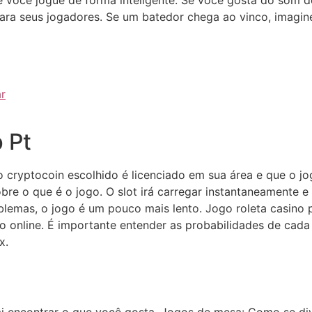
você jogue de forma inteligente. Se você gosta do som do
para seus jogadores. Se um batedor chega ao vinco, imagi
r
 Pt
no cryptocoin escolhido é licenciado em sua área e que o 
re o que é o jogo. O slot irá carregar instantaneamente e
lemas, o jogo é um pouco mais lento. Jogo roleta casino p
o online. É importante entender as probabilidades de cada
x.
ai encontrar o que você gosta. Jogos de mesa: Como se di