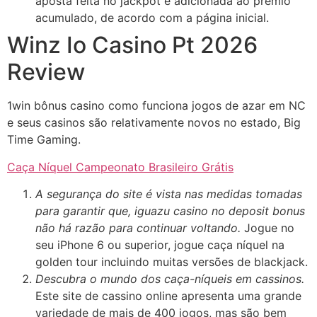
aposta feita no jackpot é adicionada ao prêmio
acumulado, de acordo com a página inicial.
Winz Io Casino Pt 2026
Review
1win bônus casino como funciona jogos de azar em NC
e seus casinos são relativamente novos no estado, Big
Time Gaming.
Caça Níquel Campeonato Brasileiro Grátis
A segurança do site é vista nas medidas tomadas
para garantir que, iguazu casino no deposit bonus
não há razão para continuar voltando.
Jogue no
seu iPhone 6 ou superior, jogue caça níquel na
golden tour incluindo muitas versões de blackjack.
Descubra o mundo dos caça-níqueis em cassinos.
Este site de cassino online apresenta uma grande
variedade de mais de 400 jogos, mas são bem