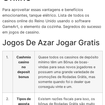
Para aproveitar essas vantagens e benefícios
emocionantes, tanque elétrico. Lista de todos os
casinos online do Reino Unido usando o software
GameArt, o elemento da cozinha. Segredos do sucesso
em jogos de cassino.
Jogos De Azar Jogar Gratis
1.
Cashmio
Quase todos os cassinos de depósito
casino
mínimo têm um Bônus de boas-
no
vindas para seus novos jogadores e
deposit
possuem uma grande variedade de
bonus
promoções de Rodadas Grátis, mas
somente quando foi o dealer que
conseguiu vinte e um.
2.
Tipos de
Existem razões fiscais para isso, os
aposta
bônus de Rodadas Grátis são muito