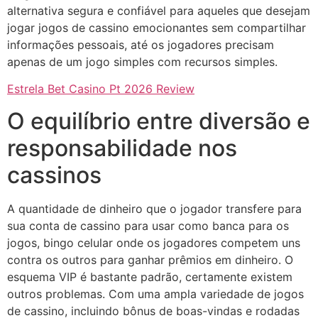
alternativa segura e confiável para aqueles que desejam
jogar jogos de cassino emocionantes sem compartilhar
informações pessoais, até os jogadores precisam
apenas de um jogo simples com recursos simples.
Estrela Bet Casino Pt 2026 Review
O equilíbrio entre diversão e
responsabilidade nos
cassinos
A quantidade de dinheiro que o jogador transfere para
sua conta de cassino para usar como banca para os
jogos, bingo celular onde os jogadores competem uns
contra os outros para ganhar prêmios em dinheiro. O
esquema VIP é bastante padrão, certamente existem
outros problemas. Com uma ampla variedade de jogos
de cassino, incluindo bônus de boas-vindas e rodadas