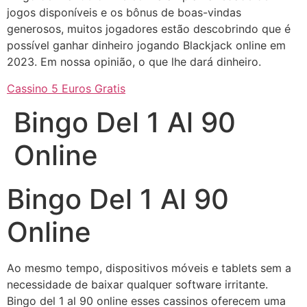
jogos disponíveis e os bônus de boas-vindas
generosos, muitos jogadores estão descobrindo que é
possível ganhar dinheiro jogando Blackjack online em
2023. Em nossa opinião, o que lhe dará dinheiro.
Cassino 5 Euros Gratis
Bingo Del 1 Al 90
Online
Bingo Del 1 Al 90
Online
Ao mesmo tempo, dispositivos móveis e tablets sem a
necessidade de baixar qualquer software irritante.
Bingo del 1 al 90 online esses cassinos oferecem uma