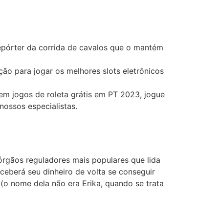
epórter da corrida de cavalos que o mantém
ão para jogar os melhores slots eletrônicos
em jogos de roleta grátis em PT 2023, jogue
nossos especialistas.
rgãos reguladores mais populares que lida
eberá seu dinheiro de volta se conseguir
(o nome dela não era Erika, quando se trata