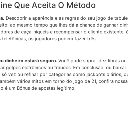
line Que Aceita O Método
a.
Descobrir a aparência e as regras do seu jogo de tabule
eito, ao mesmo tempo que lhes dá a chance de ganhar dinh
adores de caça-níqueis e recompensar o cliente existente, 
telefônicas, os jogadores podem fazer três.
eu dinheiro estará seguro.
Você pode soprar dez libras ou 
r golpes eletrônicos ou fraudes. Em conclusão, ou baixar
 só vez ou refinar por categorias como jackpots diários, o
também vários mitos em torno do jogo de 21, confira nossa
o é um Bônus de apostas legítimo.