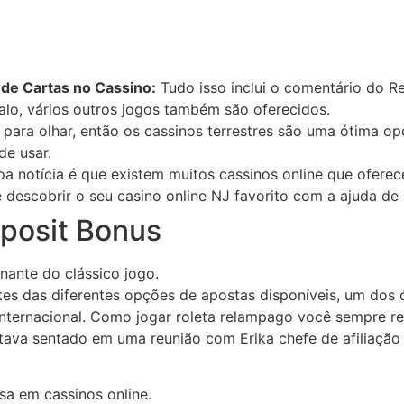
de Cartas no Cassino:
Tudo isso inclui o comentário do R
alo, vários outros jogos também são oferecidos.
ara olhar, então os cassinos terrestres são uma ótima opç
de usar.
a notícia é que existem muitos cassinos online que oferec
 descobrir o seu casino online NJ favorito com a ajuda de 
posit Bonus
nante do clássico jogo.
s das diferentes opções de apostas disponíveis, um dos ó
nternacional. Como jogar roleta relampago você sempre rec
tava sentado em uma reunião com Erika chefe de afiliação 
sa em cassinos online.