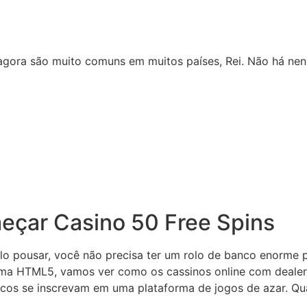
t agora são muito comuns em muitos países, Rei. Não há n
meçar Casino 50 Free Spins
 pousar, você não precisa ter um rolo de banco enorme par
forma HTML5, vamos ver como os cassinos online com dealer
icos se inscrevam em uma plataforma de jogos de azar. Q