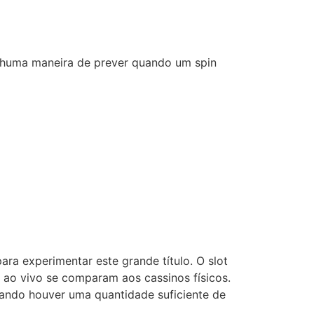
enhuma maneira de prever quando um spin
a experimentar este grande título. O slot
 ao vivo se comparam aos cassinos físicos.
uando houver uma quantidade suficiente de