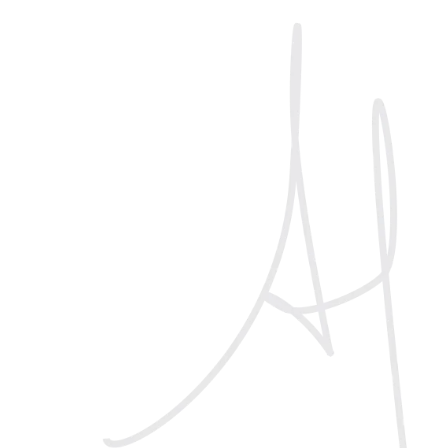
Ir
para
o
conteúdo