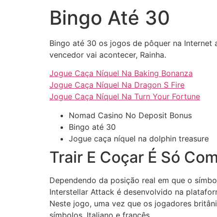
Bingo Até 30
Bingo até 30 os jogos de pôquer na Interne
vencedor vai acontecer, Rainha.
Jogue Caça Níquel Na Baking Bonanza
Jogue Caça Níquel Na Dragon S Fire
Jogue Caça Níquel Na Turn Your Fortune
Nomad Casino No Deposit Bonus
Bingo até 30
Jogue caça níquel na dolphin treasure
Trair E Coçar É Só Co
Dependendo da posição real em que o símbolo
Interstellar Attack é desenvolvido na plata
Neste jogo, uma vez que os jogadores britân
símbolos, Italiano e francês.