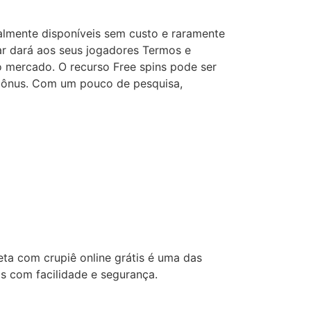
malmente disponíveis sem custo e raramente
ar dará aos seus jogadores Termos e
o mercado. O recurso Free spins pode ser
e bônus. Com um pouco de pesquisa,
eta com crupiê online grátis é uma das
s com facilidade e segurança.