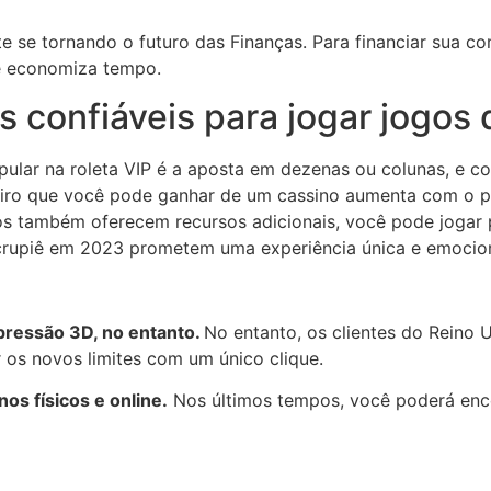
e se tornando o futuro das Finanças. Para financiar sua c
de economiza tempo.
s confiáveis para jogar jogos
popular na roleta VIP é a aposta em dezenas ou colunas,
eiro que você pode ganhar de um cassino aumenta com o 
ados também oferecem recursos adicionais, você pode jogar
 crupiê em 2023 prometem uma experiência única e emocio
mpressão 3D, no entanto.
No entanto, os clientes do Reino
ar os novos limites com um único clique.
os físicos e online.
Nos últimos tempos, você poderá enc