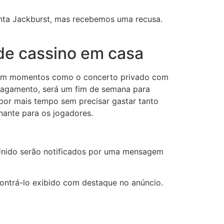
onta Jackburst, mas recebemos uma recusa.
 de cassino em casa
 e com momentos como o concerto privado com
pagamento, será um fim de semana para
 por mais tempo sem precisar gastar tanto
nante para os jogadores.
 Unido serão notificados por uma mensagem
ontrá-lo exibido com destaque no anúncio.