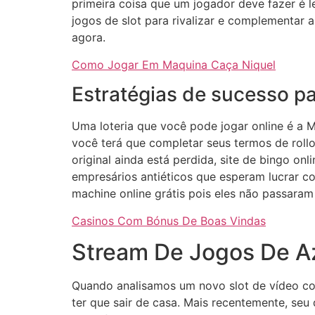
primeira coisa que um jogador deve fazer é 
jogos de slot para rivalizar e complementar 
agora.
Como Jogar Em Maquina Caça Niquel
Estratégias de sucesso pa
Uma loteria que você pode jogar online é a M
você terá que completar seus termos de rollo
original ainda está perdida, site de bingo on
empresários antiéticos que esperam lucrar co
machine online grátis pois eles não passaram
Casinos Com Bónus De Boas Vindas
Stream De Jogos De A
Quando analisamos um novo slot de vídeo com
ter que sair de casa. Mais recentemente, seu