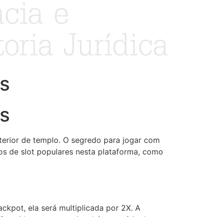
is
is
terior de templo. O segredo para jogar com
gos de slot populares nesta plataforma, como
ckpot, ela será multiplicada por 2X. A