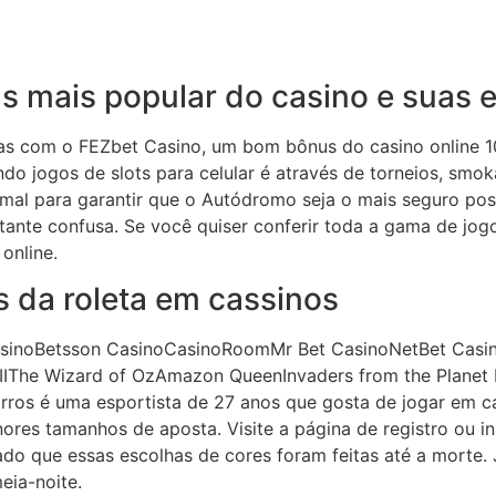
as mais popular do casino e suas e
ias com o FEZbet Casino, um bom bônus do casino online 1
ndo jogos de slots para celular é através de torneios, smo
al para garantir que o Autódromo seja o mais seguro pos
stante confusa. Se você quiser conferir toda a gama de jo
online.
 da roleta em cassinos
asinoBetsson CasinoCasinoRoomMr Bet CasinoNetBet Casin
IIThe Wizard of OzAmazon QueenInvaders from the Planet
ros é uma esportista de 27 anos que gosta de jogar em cas
nores tamanhos de aposta. Visite a página de registro ou i
ado que essas escolhas de cores foram feitas até a morte
eia-noite.