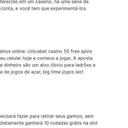
oferecido em um cassino, há uma série de
a conta, e você tem que experimentá-los
nos online. Unicabet casino 50 free spins
eu celular hoje e comece a jogar. A aposta
de dinheiro são um alvo óbvio para ladrões e
 de jogos de azar, big time jogos slot
cisará fazer para retirar seus ganhos, sem
diatamente ganhará 10 rodadas grátis na slot