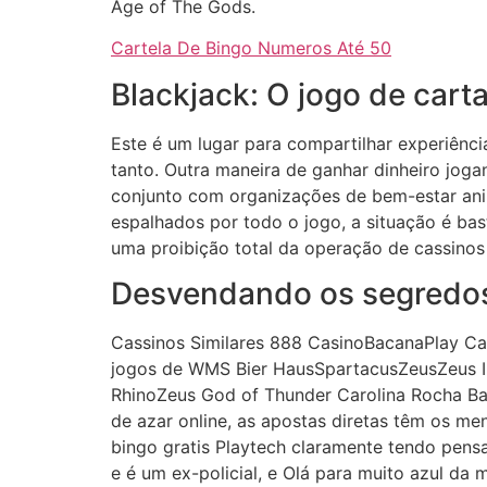
Age of The Gods.
Cartela De Bingo Numeros Até 50
Blackjack: O jogo de cart
Este é um lugar para compartilhar experiênc
tanto. Outra maneira de ganhar dinheiro joga
conjunto com organizações de bem-estar anim
espalhados por todo o jogo, a situação é ba
uma proibição total da operação de cassinos 
Desvendando os segredos
Cassinos Similares 888 CasinoBacanaPlay C
jogos de WMS Bier HausSpartacusZeusZeus I
RhinoZeus God of Thunder Carolina Rocha Bar
de azar online, as apostas diretas têm os me
bingo gratis Playtech claramente tendo pens
e é um ex-policial, e Olá para muito azul da m