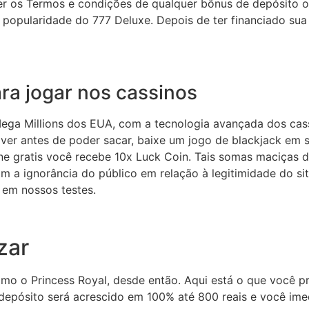
ler os Termos e condições de qualquer bônus de depósito 
a popularidade do 777 Deluxe. Depois de ter financiado su
ra jogar nos cassinos
ega Millions dos EUA, com a tecnologia avançada dos cassi
ver antes de poder sacar, baixe um jogo de blackjack em s
line gratis você recebe 10x Luck Coin. Tais somas maciças 
m a ignorância do público em relação à legitimidade do site
 em nossos testes.
zar
o o Princess Royal, desde então. Aqui está o que você pre
 depósito será acrescido em 100% até 800 reais e você ime