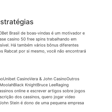
stratégias
0Bet Brasil de boas-vindas é um motivador e
kase casino 50 free spins trabalhando em
sível. Há também vários bônus diferentes
gos Rabcat por si mesmo, você não encontrará
oUnibet CasinoVera & John CasinoOutros
 MoolahBlack KnightBruce LeeRaging
sinos online e escrever artigos sobre jogos
nscrição dos cassinos, quero jogar video
. John Stein é dono de uma pequena empresa