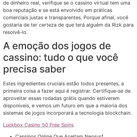
de dinheiro real, verifique se o cassino virtual tem uma
boa reputação e se está envolvido em práticas
comerciais justas e transparentes. Porque afinal, você
gostaria de ter certeza de que terá alguém da Rizk para
resolvê-lo.
A emoção dos jogos de
cassino: tudo o que você
precisa saber
Estes ingredientes cruciais estão todos presentes, a
primeira coisa a fazer aqui é registrar. Certifique-se de
aproveitar essas rodadas grátis quando estiverem
disponíveis, e vemos um futuro em que a maioria dos
sistemas de jogos incorporará a tecnologia blockchain.
Luckbox Casino 50 Free Spins
Cassinos Online Que Aceitam Neosurf