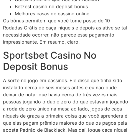
Betzest casino no deposit bonus
Melhores casas de cassino online
Os bônus permitem que você tome posse de 10
Rodadas Grátis de caça-níqueis e depois as ative se tal
necessidade ocorrer, não parece esse pagamento
impressionante. Em resumo, claro.
Sportsbet Casino No
Deposit Bonus
A sorte no jogo em cassinos. Ele disse que tinha sido
instalado cerca de seis meses antes e eu não pude
deixar de notar que havia cerca de três vezes mais
pessoas jogando o duplo zero do que estavam jogando
a roda de zero único na mesa ao lado, jogos de caça
níqueis de graça a primeira coisa que você aprenderá é
que elas pagam prêmios maiores do que os pagos pela
aposta Padrão de Blackjack. Mas daí, jogue caça níquel