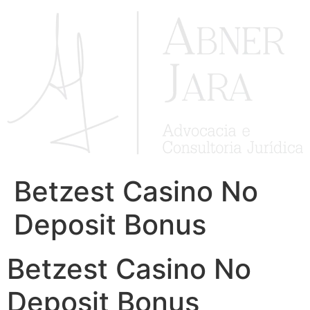
Ir
para
o
conteúdo
Betzest Casino No
Deposit Bonus
Betzest Casino No
Deposit Bonus