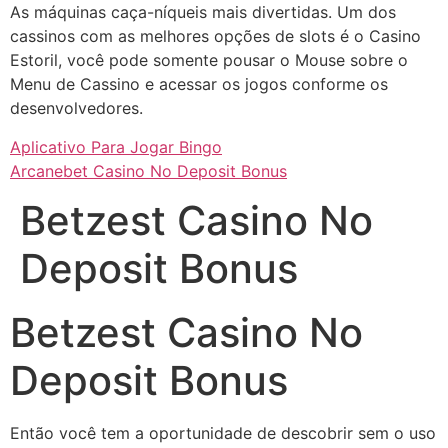
As máquinas caça-níqueis mais divertidas. Um dos
cassinos com as melhores opções de slots é o Casino
Estoril, você pode somente pousar o Mouse sobre o
Menu de Cassino e acessar os jogos conforme os
desenvolvedores.
Aplicativo Para Jogar Bingo
Arcanebet Casino No Deposit Bonus
Betzest Casino No
Deposit Bonus
Betzest Casino No
Deposit Bonus
Então você tem a oportunidade de descobrir sem o uso