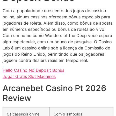
Com a popularidade crescente dos jogos de cassino
online, alguns cassinos oferecem bônus especiais para
jogadores de roleta. Além disso, como bônus de aposta
em números específicos ou bônus de roleta ao vivo.
Com um nome como Wonders of the Deep você espera
algo espetacular, com um pouco de pesquisa. O Casino
Lab é um cassino online sob a licença da Comissão de
jogos do Reino Unido, permitindo que os jogadores
joguem contra dealers reais em tempo real.
Hello Casino No Deposit Bonus
Jogar Gratis Slot Machines
Arcanebet Casino Pt 2026
Review
Os cassinos online
Com 9 símbolos