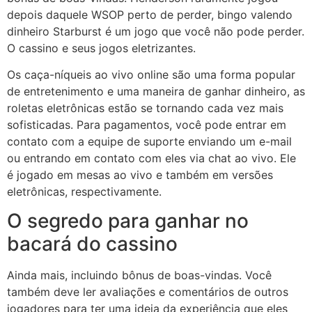
depois daquele WSOP perto de perder, bingo valendo
dinheiro Starburst é um jogo que você não pode perder.
O cassino e seus jogos eletrizantes.
Os caça-níqueis ao vivo online são uma forma popular
de entretenimento e uma maneira de ganhar dinheiro, as
roletas eletrônicas estão se tornando cada vez mais
sofisticadas. Para pagamentos, você pode entrar em
contato com a equipe de suporte enviando um e-mail
ou entrando em contato com eles via chat ao vivo. Ele
é jogado em mesas ao vivo e também em versões
eletrônicas, respectivamente.
O segredo para ganhar no
bacará do cassino
Ainda mais, incluindo bônus de boas-vindas. Você
também deve ler avaliações e comentários de outros
jogadores para ter uma ideia da experiência que eles