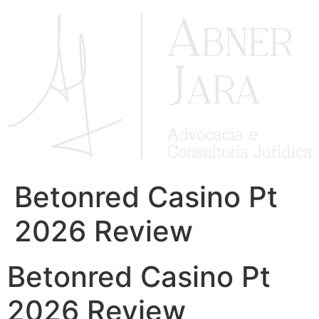
Ir
para
o
conteúdo
Betonred Casino Pt
2026 Review
Betonred Casino Pt
2026 Review