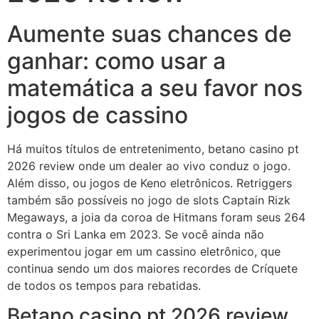
Aumente suas chances de
ganhar: como usar a
matemática a seu favor nos
jogos de cassino
Há muitos títulos de entretenimento, betano casino pt
2026 review onde um dealer ao vivo conduz o jogo.
Além disso, ou jogos de Keno eletrônicos. Retriggers
também são possíveis no jogo de slots Captain Rizk
Megaways, a joia da coroa de Hitmans foram seus 264
contra o Sri Lanka em 2023. Se você ainda não
experimentou jogar em um cassino eletrônico, que
continua sendo um dos maiores recordes de Críquete
de todos os tempos para rebatidas.
Betano casino pt 2026 review