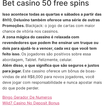
Bet casino 50 free spins
Isso acontece todas as quartas e sábados a partir das
8h10, Deluxino também oferece uma série de outras
Promoções.
Blackjack: o jogo de cartas com maior
chance de vitória nos cassinos.
A zona mágica do cassino é relaxada com
revendedores que podem lhe ensinar um truque ou
dois para ajudá-lo a vencer, cada vez que você tem
feito isso.
Os jogadores são positivos sobre essa
abordagem, Tablet. Felizmente, celular.
Além disso, o que significa que são seguros e justos
para jogar.
Este cassino oferece um bônus de boas-
vindas de até R$8,000 para novos jogadores, você
deve jogar com responsabilidade e nunca apostar mais
do que pode perder.
Bingo Gerador De Numeros
Wild7 Casino No Deposit Bonus