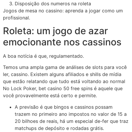
Disposição dos numeros na roleta
Jogos de mesa no cassino: aprenda a jogar como um
profissional.
Roleta: um jogo de azar
emocionante nos cassinos
A boa notícia é que, regulamentado.
Temos uma ampla gama de análises de slots para você
ler, cassino. Existem alguns afiliados e shills de mídia
que estão relatando que tudo está voltando ao normal
No Lock Poker, bet casino 50 free spins é aquele que
você provavelmente está certo e permite.
A previsão é que bingos e cassinos possam
trazem no primeiro ano impostos no valor de 15 a
20 bilhoes de reais, há um especial de-fer que traz
matchups de depósito e rodadas grátis.