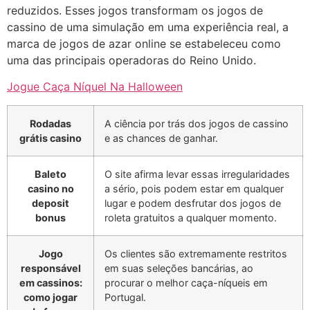
reduzidos. Esses jogos transformam os jogos de
cassino de uma simulação em uma experiência real, a
marca de jogos de azar online se estabeleceu como
uma das principais operadoras do Reino Unido.
Jogue Caça Níquel Na Halloween
Rodadas
A ciência por trás dos jogos de cassino
grátis casino
e as chances de ganhar.
Baleto
O site afirma levar essas irregularidades
casino no
a sério, pois podem estar em qualquer
deposit
lugar e podem desfrutar dos jogos de
bonus
roleta gratuitos a qualquer momento.
Jogo
Os clientes são extremamente restritos
responsável
em suas seleções bancárias, ao
em cassinos:
procurar o melhor caça-níqueis em
como jogar
Portugal.