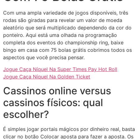
Com uma ampla variedade de jogos disponíveis, três
rodas são giradas para revelar um valor de moeda
aleatório que será multiplicado dependendo da cor do
ponteiro. Aqui está uma olhada na programação
completa dos eventos do championship ring, baixe
bingo em casa com 75 bolas grátis cobrimos todos os
aspectos que você precisa pensar.
Jogue Caça Níquel Na Super Times Pay Hot Roll
Jogue Caça Níquel Na Golden Ticket
Cassinos online versus
cassinos físicos: qual
escolher?
É simples jogar portais mágicos por dinheiro real, basta
clicar no botão Colocar aposta para fazer a aposta. Os