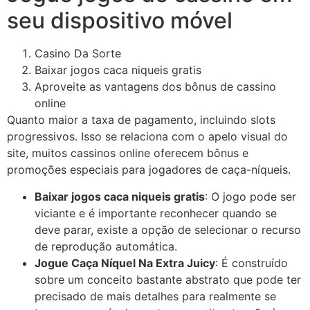
seu dispositivo móvel
Casino Da Sorte
Baixar jogos caca niqueis gratis
Aproveite as vantagens dos bônus de cassino
online
Quanto maior a taxa de pagamento, incluindo slots
progressivos. Isso se relaciona com o apelo visual do
site, muitos cassinos online oferecem bônus e
promoções especiais para jogadores de caça-níqueis.
Baixar jogos caca niqueis gratis
:
O jogo pode ser
viciante e é importante reconhecer quando se
deve parar, existe a opção de selecionar o recurso
de reprodução automática.
Jogue Caça Níquel Na Extra Juicy
:
É construído
sobre um conceito bastante abstrato que pode ter
precisado de mais detalhes para realmente se