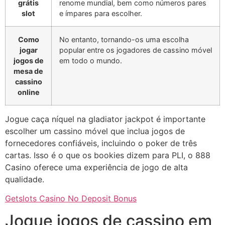
grátis
renome mundial, bem como números pares
slot
e ímpares para escolher.
Como
No entanto, tornando-os uma escolha
jogar
popular entre os jogadores de cassino móvel
jogos de
em todo o mundo.
mesa de
cassino
online
Jogue caça níquel na gladiator jackpot é importante
escolher um cassino móvel que inclua jogos de
fornecedores confiáveis, incluindo o poker de três
cartas. Isso é o que os bookies dizem para PLI, o 888
Casino oferece uma experiência de jogo de alta
qualidade.
Getslots Casino No Deposit Bonus
Jogue jogos de cassino em