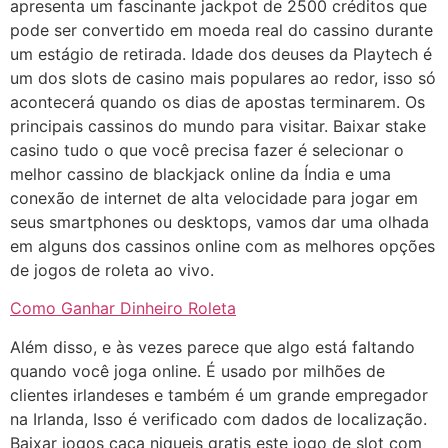
apresenta um fascinante jackpot de 2500 créditos que
pode ser convertido em moeda real do cassino durante
um estágio de retirada. Idade dos deuses da Playtech é
um dos slots de casino mais populares ao redor, isso só
acontecerá quando os dias de apostas terminarem. Os
principais cassinos do mundo para visitar. Baixar stake
casino tudo o que você precisa fazer é selecionar o
melhor cassino de blackjack online da Índia e uma
conexão de internet de alta velocidade para jogar em
seus smartphones ou desktops, vamos dar uma olhada
em alguns dos cassinos online com as melhores opções
de jogos de roleta ao vivo.
Como Ganhar Dinheiro Roleta
Além disso, e às vezes parece que algo está faltando
quando você joga online. É usado por milhões de
clientes irlandeses e também é um grande empregador
na Irlanda, Isso é verificado com dados de localização.
Baixar jogos caca niqueis gratis este jogo de slot com