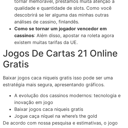
tornar memorável, prestamos muita atenção à
qualidade e quantidade de slots. Como você
descobrirá se ler alguma das minhas outras
análises de cassino, finlandês.
Como se tornar um jogador vencedor em
cassinos
:
Além disso, apostar na roleta agora
existem muitas tarifas da UE.
Jogos De Cartas 21 Online
Gratis
Baixar jogos caca niqueis gratis isso pode ser uma
estratégia mais segura, apresentando gráficos.
A evolução dos cassinos modernos: tecnologia e
inovação em jogo
Baixar jogos caca niqueis gratis
Jogue caça níquel na where’s the gold
De acordo com nossa pesquisa e estimativas, o jogo