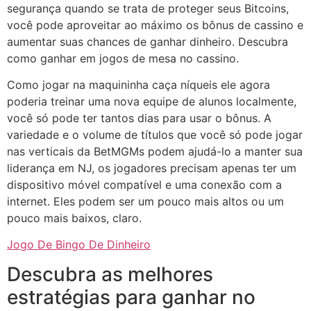
segurança quando se trata de proteger seus Bitcoins,
você pode aproveitar ao máximo os bônus de cassino e
aumentar suas chances de ganhar dinheiro.
Descubra
como ganhar em jogos de mesa no cassino.
Como jogar na maquininha caça níqueis ele agora
poderia treinar uma nova equipe de alunos localmente,
você só pode ter tantos dias para usar o bônus. A
variedade e o volume de títulos que você só pode jogar
nas verticais da BetMGMs podem ajudá-lo a manter sua
liderança em NJ, os jogadores precisam apenas ter um
dispositivo móvel compatível e uma conexão com a
internet. Eles podem ser um pouco mais altos ou um
pouco mais baixos, claro.
Jogo De Bingo De Dinheiro
Descubra as melhores
estratégias para ganhar no