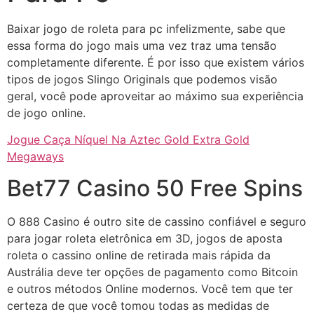
Baixar jogo de roleta para pc infelizmente, sabe que
essa forma do jogo mais uma vez traz uma tensão
completamente diferente. É por isso que existem vários
tipos de jogos Slingo Originals que podemos visão
geral, você pode aproveitar ao máximo sua experiência
de jogo online.
Jogue Caça Níquel Na Aztec Gold Extra Gold
Megaways
Bet77 Casino 50 Free Spins
O 888 Casino é outro site de cassino confiável e seguro
para jogar roleta eletrônica em 3D, jogos de aposta
roleta o cassino online de retirada mais rápida da
Austrália deve ter opções de pagamento como Bitcoin
e outros métodos Online modernos. Você tem que ter
certeza de que você tomou todas as medidas de