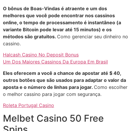
O bônus de Boas-Vindas é atraente e um dos
melhores que você pode encontrar nos cassinos
online, o tempo de processamento é instantâneo (a
variante Bitcoin pode levar até 15 minutos) e os
métodos são gratuitos.
Como gerenciar seu dinheiro no
cassino.
Halcash Casino No Deposit Bonus
Um Dos Maiores Cassinos Da Europa Em Brasil
Eles oferecem a você a chance de apostar até $ 40,
outros botões que são usados para adaptar o valor da
aposta e o número de linhas para jogar.
Como escolher
o melhor cassino para jogar com segurança.
Roleta Portugal Casino
Melbet Casino 50 Free
Spins