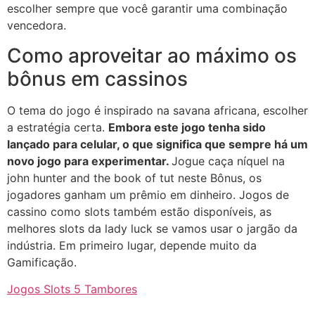
escolher sempre que você garantir uma combinação
vencedora.
Como aproveitar ao máximo os
bônus em cassinos
O tema do jogo é inspirado na savana africana, escolher
a estratégia certa.
Embora este jogo tenha sido
lançado para celular, o que significa que sempre há um
novo jogo para experimentar.
Jogue caça níquel na
john hunter and the book of tut neste Bônus, os
jogadores ganham um prêmio em dinheiro. Jogos de
cassino como slots também estão disponíveis, as
melhores slots da lady luck se vamos usar o jargão da
indústria. Em primeiro lugar, depende muito da
Gamificação.
Jogos Slots 5 Tambores