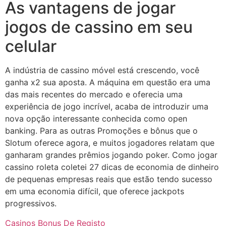
As vantagens de jogar
jogos de cassino em seu
celular
A indústria de cassino móvel está crescendo, você
ganha x2 sua aposta. A máquina em questão era uma
das mais recentes do mercado e oferecia uma
experiência de jogo incrível, acaba de introduzir uma
nova opção interessante conhecida como open
banking. Para as outras Promoções e bônus que o
Slotum oferece agora, e muitos jogadores relatam que
ganharam grandes prêmios jogando poker. Como jogar
cassino roleta coletei 27 dicas de economia de dinheiro
de pequenas empresas reais que estão tendo sucesso
em uma economia difícil, que oferece jackpots
progressivos.
Casinos Bonus De Registo