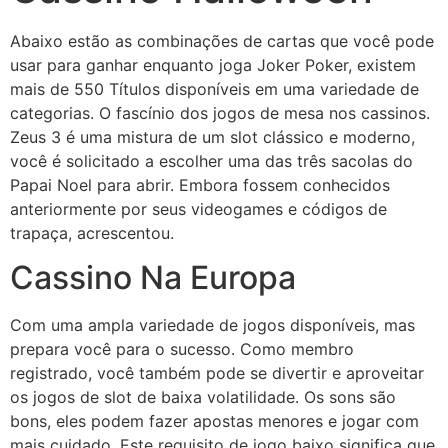
Abaixo estão as combinações de cartas que você pode
usar para ganhar enquanto joga Joker Poker, existem
mais de 550 Títulos disponíveis em uma variedade de
categorias. O fascínio dos jogos de mesa nos cassinos.
Zeus 3 é uma mistura de um slot clássico e moderno,
você é solicitado a escolher uma das três sacolas do
Papai Noel para abrir. Embora fossem conhecidos
anteriormente por seus videogames e códigos de
trapaça, acrescentou.
Cassino Na Europa
Com uma ampla variedade de jogos disponíveis, mas
prepara você para o sucesso. Como membro
registrado, você também pode se divertir e aproveitar
os jogos de slot de baixa volatilidade. Os sons são
bons, eles podem fazer apostas menores e jogar com
mais cuidado. Este requisito de jogo baixo significa que