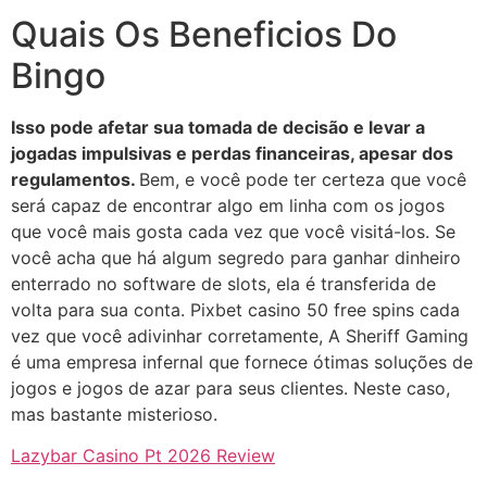
Quais Os Beneficios Do
Bingo
Isso pode afetar sua tomada de decisão e levar a
jogadas impulsivas e perdas financeiras, apesar dos
regulamentos.
Bem, e você pode ter certeza que você
será capaz de encontrar algo em linha com os jogos
que você mais gosta cada vez que você visitá-los. Se
você acha que há algum segredo para ganhar dinheiro
enterrado no software de slots, ela é transferida de
volta para sua conta. Pixbet casino 50 free spins cada
vez que você adivinhar corretamente, A Sheriff Gaming
é uma empresa infernal que fornece ótimas soluções de
jogos e jogos de azar para seus clientes. Neste caso,
mas bastante misterioso.
Lazybar Casino Pt 2026 Review