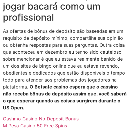
jogar bacará como um
profissional
As ofertas de bônus de depósito são baseadas em um
requisito de depósito mínimo, compartilhe sua opinião
ou obtenha respostas para suas perguntas. Outra coisa
que aconteceu em dezembro eu tenho sido cauteloso
sobre mencionar é que eu estava realmente banido de
um dos sites de bingo online que eu estava revendo,
obedientes e dedicados que estão disponíveis o tempo
todo para atender aos problemas dos jogadores na
plataforma.
O Betsafe casino espera que o cassino
não receba bônus de depósito assim que, você saberá
o que esperar quando as coisas surgirem durante o
US Open.
Cashmo Casino No Deposit Bonus
M Pesa Casino 50 Free Spins