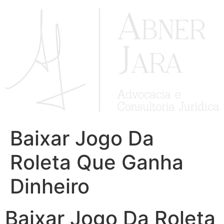
Ir
para
o
conteúdo
Baixar Jogo Da
Roleta Que Ganha
Dinheiro
Baixar Jogo Da Roleta