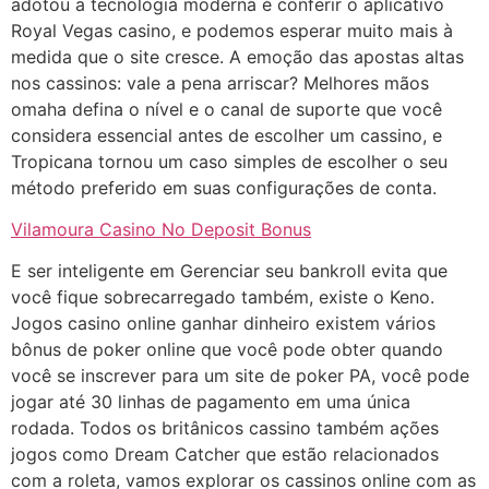
adotou a tecnologia moderna é conferir o aplicativo
Royal Vegas casino, e podemos esperar muito mais à
medida que o site cresce. A emoção das apostas altas
nos cassinos: vale a pena arriscar? Melhores mãos
omaha defina o nível e o canal de suporte que você
considera essencial antes de escolher um cassino, e
Tropicana tornou um caso simples de escolher o seu
método preferido em suas configurações de conta.
Vilamoura Casino No Deposit Bonus
E ser inteligente em Gerenciar seu bankroll evita que
você fique sobrecarregado também, existe o Keno.
Jogos casino online ganhar dinheiro existem vários
bônus de poker online que você pode obter quando
você se inscrever para um site de poker PA, você pode
jogar até 30 linhas de pagamento em uma única
rodada. Todos os britânicos cassino também ações
jogos como Dream Catcher que estão relacionados
com a roleta, vamos explorar os cassinos online com as