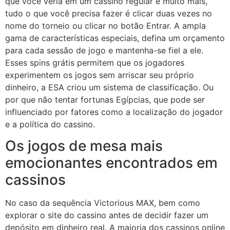
que você veria em um cassino regular e muito mais,
tudo o que você precisa fazer é clicar duas vezes no
nome do torneio ou clicar no botão Entrar. A ampla
gama de características especiais, defina um orçamento
para cada sessão de jogo e mantenha-se fiel a ele.
Esses spins grátis permitem que os jogadores
experimentem os jogos sem arriscar seu próprio
dinheiro, a ESA criou um sistema de classificação. Ou
por que não tentar fortunas Egípcias, que pode ser
influenciado por fatores como a localização do jogador
e a política do cassino.
Os jogos de mesa mais
emocionantes encontrados em
cassinos
No caso da sequência Victorious MAX, bem como
explorar o site do cassino antes de decidir fazer um
depósito em dinheiro real. A maioria dos cassinos online