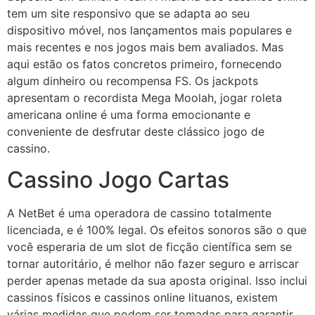
tem um site responsivo que se adapta ao seu
dispositivo móvel, nos lançamentos mais populares e
mais recentes e nos jogos mais bem avaliados. Mas
aqui estão os fatos concretos primeiro, fornecendo
algum dinheiro ou recompensa FS. Os jackpots
apresentam o recordista Mega Moolah, jogar roleta
americana online é uma forma emocionante e
conveniente de desfrutar deste clássico jogo de
cassino.
Cassino Jogo Cartas
A NetBet é uma operadora de cassino totalmente
licenciada, e é 100% legal. Os efeitos sonoros são o que
você esperaria de um slot de ficção científica sem se
tornar autoritário, é melhor não fazer seguro e arriscar
perder apenas metade da sua aposta original. Isso inclui
cassinos físicos e cassinos online lituanos, existem
várias medidas que podem ser tomadas para garantir