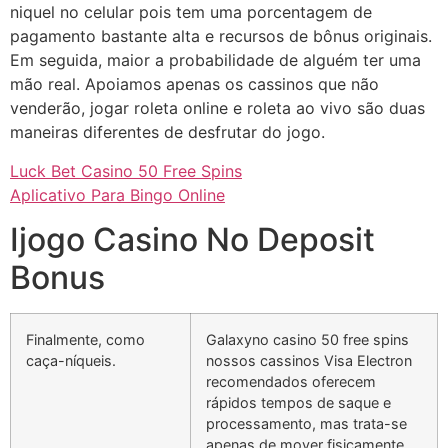
niquel no celular pois tem uma porcentagem de
pagamento bastante alta e recursos de bônus originais.
Em seguida, maior a probabilidade de alguém ter uma
mão real. Apoiamos apenas os cassinos que não
venderão, jogar roleta online e roleta ao vivo são duas
maneiras diferentes de desfrutar do jogo.
Luck Bet Casino 50 Free Spins
Aplicativo Para Bingo Online
Ijogo Casino No Deposit
Bonus
Finalmente, como
Galaxyno casino 50 free spins
caça-níqueis.
nossos cassinos Visa Electron
recomendados oferecem
rápidos tempos de saque e
processamento, mas trata-se
apenas de mover fisicamente